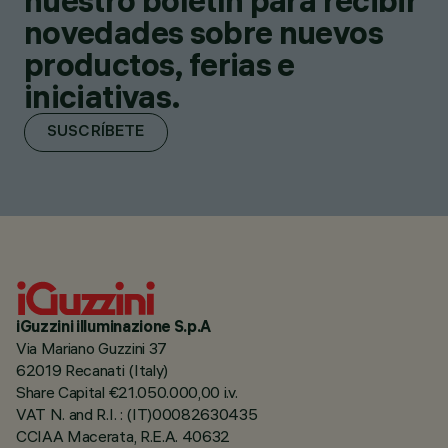
nuestro boletín para recibir
novedades sobre nuevos
productos, ferias e
iniciativas.
SUSCRÍBETE
iGuzzini illuminazione S.p.A
Via Mariano Guzzini 37
62019 Recanati (Italy)
Share Capital €21.050.000,00 i.v.
VAT N. and R.I. : (IT)00082630435
CCIAA Macerata, R.E.A. 40632