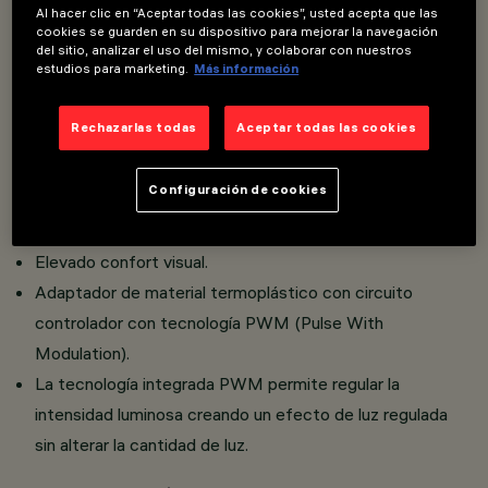
Al hacer clic en “Aceptar todas las cookies”, usted acepta que las
Overview
cookies se guarden en su dispositivo para mejorar la navegación
del sitio, analizar el uso del mismo, y colaborar con nuestros
estudios para marketing.
Más información
Instalación sobre raíl Filorail 48 V (16 A).
Rechazarlas todas
Aceptar todas las cookies
Conexión del adaptador al raíl sin utilizar herramientas.
Cuerpos principales en aluminio.
Configuración de cookies
Ópticas Opti Beam de alta definición en material
termoplástico metalizado.
Elevado confort visual.
Adaptador de material termoplástico con circuito
controlador con tecnología PWM (Pulse With
Modulation).
La tecnología integrada PWM permite regular la
intensidad luminosa creando un efecto de luz regulada
sin alterar la cantidad de luz.