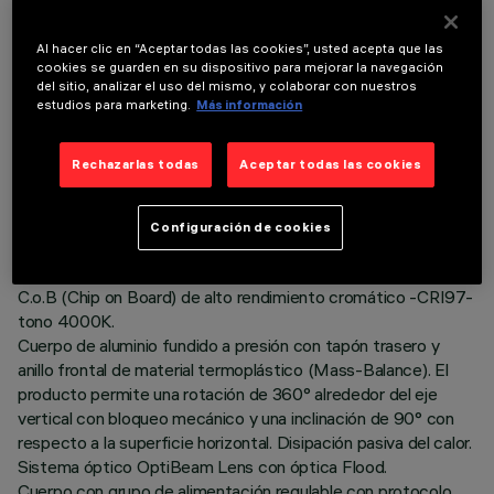
Al hacer clic en “Aceptar todas las cookies”, usted acepta que las
cookies se guarden en su dispositivo para mejorar la navegación
del sitio, analizar el uso del mismo, y colaborar con nuestros
estudios para marketing.
Más información
DATOS TÉCNICOS
ÚLTIMA ACTUALIZACIÓN: 06/08/2026
Rechazarlas todas
Aceptar todas las cookies
DESCRIPCIÓN
Configuración de cookies
Proyector orientable Ø86 con adaptador para instalación en
base o raíl de tensión de red. Lámpara led con tecnología
C.o.B (Chip on Board) de alto rendimiento cromático -CRI97-
tono 4000K.
Cuerpo de aluminio fundido a presión con tapón trasero y
anillo frontal de material termoplástico (Mass-Balance). El
producto permite una rotación de 360° alrededor del eje
vertical con bloqueo mecánico y una inclinación de 90° con
respecto a la superficie horizontal. Disipación pasiva del calor.
Sistema óptico OptiBeam Lens con óptica Flood.
Cuerpo con grupo de alimentación regulable con protocolo