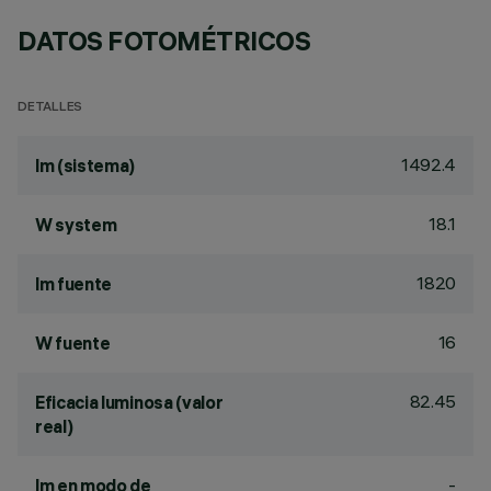
DATOS FOTOMÉTRICOS
DETALLES
1492.4
lm (sistema)
18.1
W system
1820
lm fuente
16
W fuente
82.45
Eficacia luminosa (valor
real)
-
lm en modo de