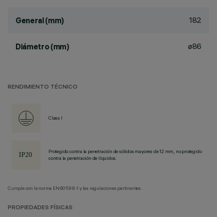
182
General (mm)
ø86
Diámetro (mm)
RENDIMIENTO TÉCNICO
Class I
Protegido contra la penetración de sólidos mayores de 12 mm, no protegido
contra la penetración de líquidos.
Cumple con la norma EN60598-1 y las regulaciones pertinentes.
PROPIEDADES FÍSICAS