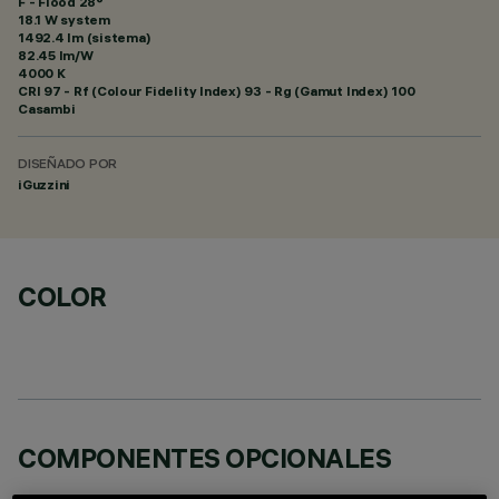
F - Flood 28°
18.1 W system
1492.4 lm (sistema)
82.45 lm/W
4000 K
CRI
97
- Rf (Colour Fidelity Index) 93 - Rg (Gamut Index) 100
Casambi
DISEÑADO POR
iGuzzini
COLOR
COMPONENTES OPCIONALES