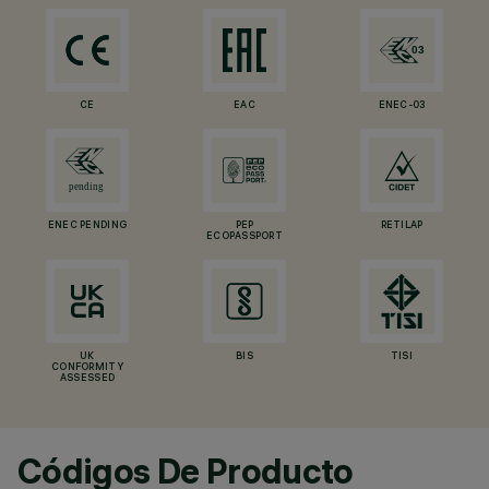
CE
EAC
ENEC-03
ENEC PENDING
PEP
RETILAP
ECOPASSPORT
UK
BIS
TISI
CONFORMITY
ASSESSED
Códigos De Producto