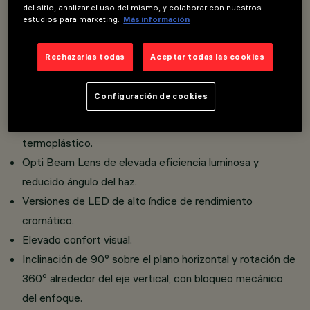
Un innovador sistema Push&Go que facilita y agiliza el
del sitio, analizar el uso del mismo, y colaborar con nuestros
estudios para marketing.
Más información
cambio de los refractores y los accesorios, in situ y de
manera segura.
Rechazarlas todas
Aceptar todas las cookies
Posibilidad de instalación de hasta tres accesorios
planos y uno exterior en el mismo cuerpo de iluminación.
Configuración de cookies
Instalación en raíl de tensión de red.
Realizado en aluminio fundido a presión y material
termoplástico.
Opti Beam Lens de elevada eficiencia luminosa y
reducido ángulo del haz.
Versiones de LED de alto índice de rendimiento
cromático.
Elevado confort visual.
Inclinación de 90º sobre el plano horizontal y rotación de
360º alrededor del eje vertical, con bloqueo mecánico
del enfoque.