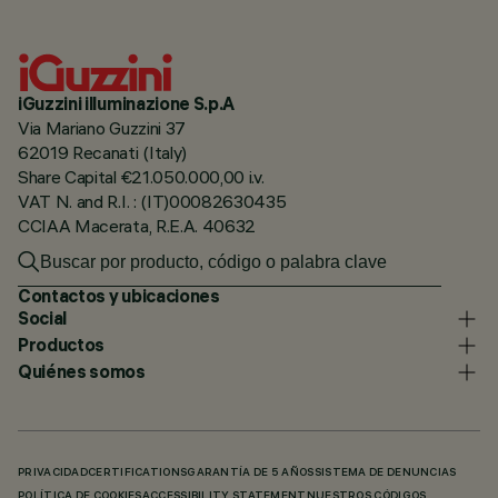
iGuzzini illuminazione S.p.A
Via Mariano Guzzini 37
62019 Recanati (Italy)
Share Capital €21.050.000,00 i.v.
VAT N. and R.I. : (IT)00082630435
CCIAA Macerata, R.E.A. 40632
Contactos y ubicaciones
Social
Productos
Quiénes somos
PRIVACIDAD
CERTIFICATIONS
GARANTÍA DE 5 AÑOS
SISTEMA DE DENUNCIAS
POLÍTICA DE COOKIES
ACCESSIBILITY STATEMENT
NUESTROS CÓDIGOS