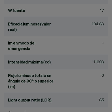
17
W fuente
104.88
Eficacia luminosa (valor
real)
-
lm en modo de
emergencia
11608
Intensidad máxima (cd)
0
Flujo luminoso total a un
ángulo de 90° o superior
(lm)
85
Light output ratio (LOR)