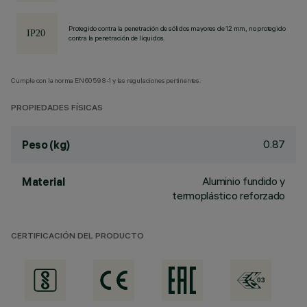
Protegido contra la penetración de sólidos mayores de 12 mm, no protegido
contra la penetración de líquidos.
Cumple con la norma EN60598-1 y las regulaciones pertinentes.
PROPIEDADES FÍSICAS
0.87
Peso (kg)
Aluminio fundido y
Material
termoplástico reforzado
CERTIFICACIÓN DEL PRODUCTO