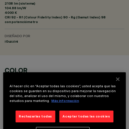
2108 lm (sistema)
104.88 lm/W
4000 K
CRI
92
- Rf (Colour Fidelity Index) 90 - Rg (Gamut Index) 98
con potenciómetro
DISEÑADO POR
iGuzzini
COLOR
Al hacer clic en “Aceptar todas las cookies”, usted acepta que las
cookies se guarden en su dispositivo para mejorar la navegación
del sitio, analizar el uso del mismo, y colaborar con nuestros
estudios para marketing.
Más información
COMPONENTES OPCIONALES
Rechazarlas todas
Aceptar todas las cookies