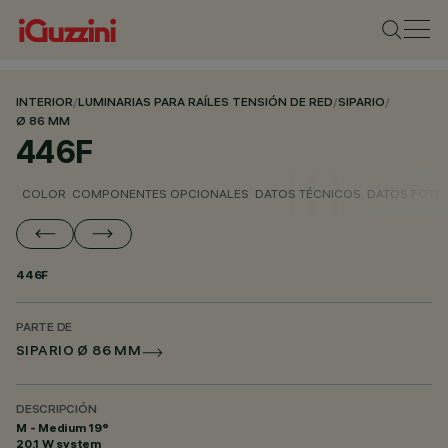
INTERIOR
/
LUMINARIAS PARA RAÍLES TENSIÓN DE RED
/
SIPARIO
/
Ø 86 MM
446F
COLOR
COMPONENTES OPCIONALES
DATOS TÉCNICOS
DATOS FOTO
446F
PARTE DE
SIPARIO Ø 86 MM
DESCRIPCIÓN
M - Medium 19°
20.1 W system