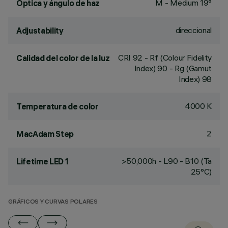
M - Medium 19°
Óptica y ángulo de haz
direccional
Adjustability
CRI
92
- Rf (Colour Fidelity
Calidad del color de la luz
Index) 90 - Rg (Gamut
Index) 98
4000 K
Temperatura de color
2
MacAdam Step
>50,000h - L90 - B10 (Ta
Lifetime LED 1
25°C)
GRÁFICOS Y CURVAS POLARES