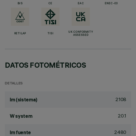
BIS
CE
EAC
ENEC-03
UK CONFORMITY
RETILAP
TISI
ASSESSED
DATOS FOTOMÉTRICOS
DETALLES
2108
lm (sistema)
20.1
W system
2480
lm fuente