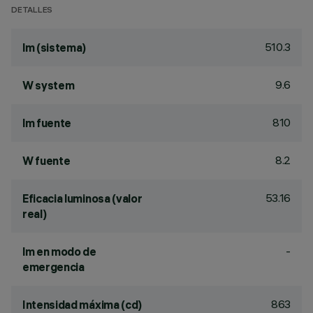
DETALLES
510.3
lm (sistema)
9.6
W system
810
lm fuente
8.2
W fuente
53.16
Eficacia luminosa (valor
real)
-
lm en modo de
emergencia
863
Intensidad máxima (cd)