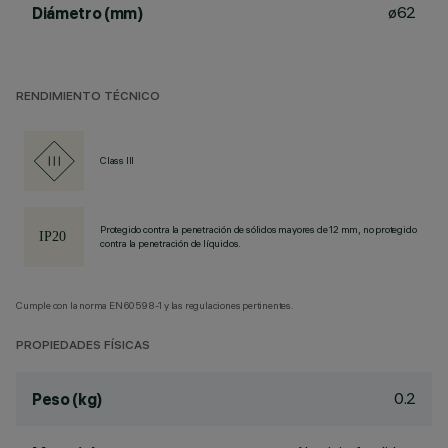
ø62
Diámetro (mm)
RENDIMIENTO TÉCNICO
Class III
Protegido contra la penetración de sólidos mayores de 12 mm, no protegido
contra la penetración de líquidos.
Cumple con la norma EN60598-1 y las regulaciones pertinentes.
PROPIEDADES FÍSICAS
0.2
Peso (kg)