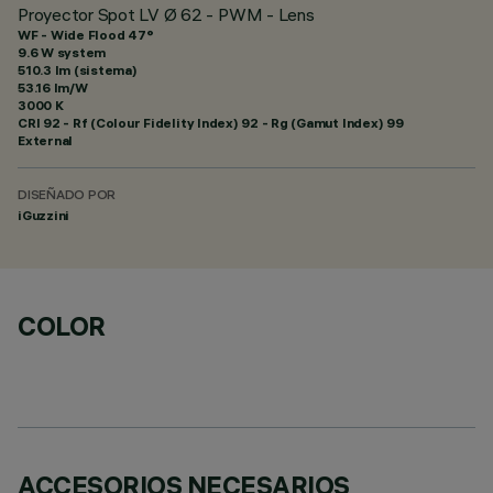
Proyector Spot LV Ø 62 - PWM - Lens
WF - Wide Flood 47°
9.6 W system
510.3 lm (sistema)
53.16 lm/W
3000 K
CRI
92
- Rf (Colour Fidelity Index) 92 - Rg (Gamut Index) 99
External
DISEÑADO POR
iGuzzini
COLOR
ACCESORIOS NECESARIOS