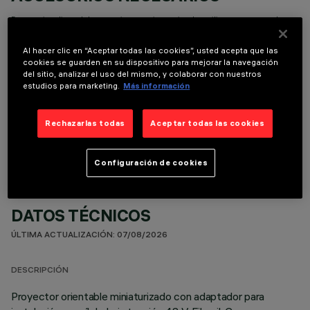
Es necesario pedir uno de los accesorios necesarios para instalar y utilizar correctamente el
producto:
Al hacer clic en “Aceptar todas las cookies”, usted acepta que las
cookies se guarden en su dispositivo para mejorar la navegación
del sitio, analizar el uso del mismo, y colaborar con nuestros
estudios para marketing.
Más información
COMPONENTES OPCIONALES
Rechazarlas todas
Aceptar todas las cookies
Configuración de cookies
DATOS TÉCNICOS
ÚLTIMA ACTUALIZACIÓN: 07/08/2026
DESCRIPCIÓN
Proyector orientable miniaturizado con adaptador para