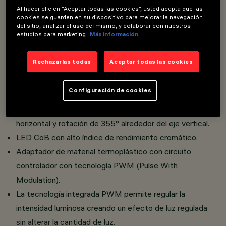
Al hacer clic en “Aceptar todas las cookies”, usted acepta que las
Instalación sobre raíl Filorail 48 V (16 A).
cookies se guarden en su dispositivo para mejorar la navegación
Proyectores miniaturizados con controlador integrado
del sitio, analizar el uso del mismo, y colaborar con nuestros
estudios para marketing.
Más información
escamoteable en el adaptador.
Conexión del adaptador al raíl sin utilizar herramientas.
Rechazarlas todas
Aceptar todas las cookies
Cuerpo de los proyectores en aluminio fundido a presión.
Lentes ópticas de alta definición en material
Configuración de cookies
termoplástico.
Elevado confort visual. Inclinación a 90° sobre el plano
horizontal y rotación de 355° alrededor del eje vertical.
LED CoB con alto índice de rendimiento cromático.
Adaptador de material termoplástico con circuito
controlador con tecnología PWM (Pulse With
Modulation).
La tecnología integrada PWM permite regular la
intensidad luminosa creando un efecto de luz regulada
sin alterar la cantidad de luz.