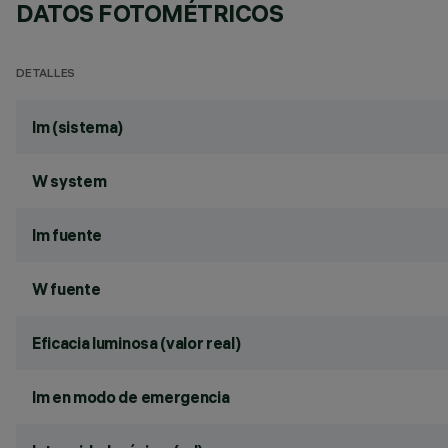
DATOS FOTOMÉTRICOS
DETALLES
lm (sistema)
W system
lm fuente
W fuente
Eficacia luminosa (valor real)
lm en modo de emergencia