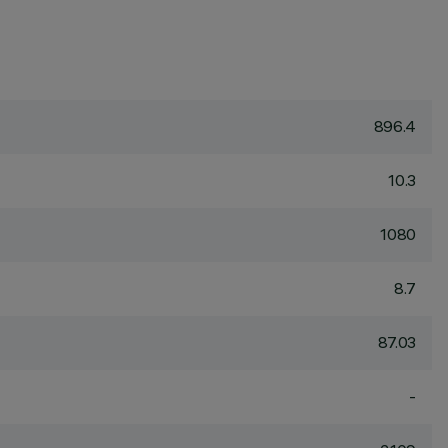
896.4
10.3
1080
8.7
87.03
-