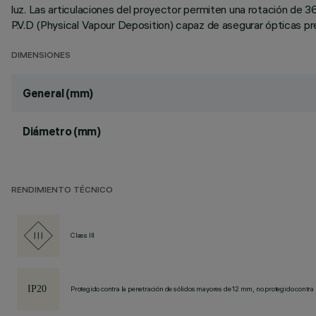
luz. Las articulaciones del proyector permiten una rotación de 36
P.V.D (Physical Vapour Deposition) capaz de asegurar ópticas pr
DIMENSIONES
General (mm)
Diámetro (mm)
RENDIMIENTO TÉCNICO
Class III
Protegido contra la penetración de sólidos mayores de 12 mm, no protegido contra 