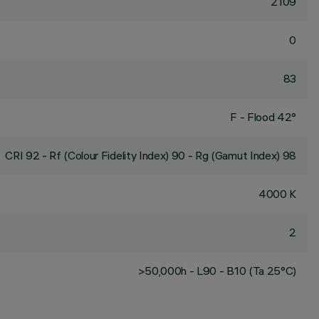
2109
0
83
F - Flood 42°
CRI
92
- Rf (Colour Fidelity Index) 90 - Rg (Gamut Index) 98
4000 K
2
>50,000h - L90 - B10 (Ta 25°C)