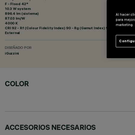
F - Flood 42°
10.3 W system
896.4 lm (sistema)
Al hacer cl
87.03 lm/W
para mejora
4000 K
marketing.
CRI
92
- Rf (Colour Fidelity Index) 90 - Rg (Gamut Index) 98
External
Configu
DISEÑADO POR
iGuzzini
COLOR
ACCESORIOS NECESARIOS