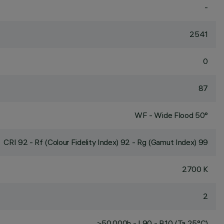
-
2541
0
87
WF - Wide Flood 50°
CRI
92
- Rf (Colour Fidelity Index) 92 - Rg (Gamut Index) 99
2700 K
2
>50,000h - L90 - B10 (Ta 25°C)