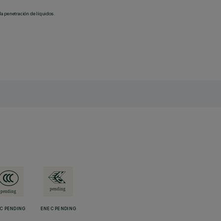
la penetración de líquidos.
C PENDING
ENEC PENDING