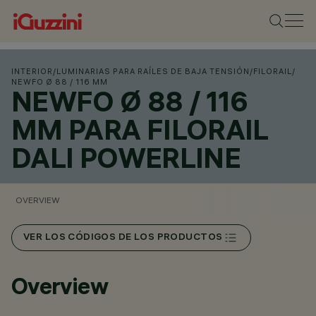
INTERIOR
/
LUMINARIAS PARA RAÍLES DE BAJA TENSIÓN
/
FILORAIL
/
NEWFO Ø 88 / 116 MM
NEWFO Ø 88 / 116
MM PARA FILORAIL
DALI POWERLINE
OVERVIEW
VER LOS CÓDIGOS DE LOS PRODUCTOS
Overview