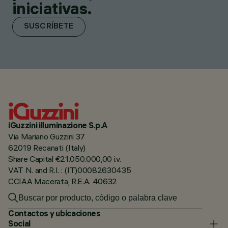
iniciativas.
SUSCRÍBETE
iGuzzini illuminazione S.p.A
Via Mariano Guzzini 37
62019 Recanati (Italy)
Share Capital €21.050.000,00 i.v.
VAT N. and R.I. : (IT)00082630435
CCIAA Macerata, R.E.A. 40632
Contactos y ubicaciones
Social