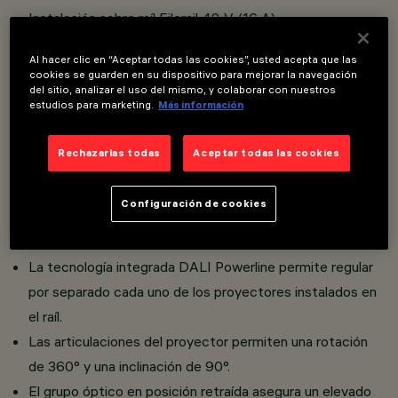
Instalación sobre raíl Filorail 48 V (16 A).
Proyectores miniaturizados con controlador integrado en
Al hacer clic en “Aceptar todas las cookies”, usted acepta que las
el cuerpo del producto.
cookies se guarden en su dispositivo para mejorar la navegación
del sitio, analizar el uso del mismo, y colaborar con nuestros
Conexión del adaptador al raíl sin utilizar herramientas.
estudios para marketing.
Más información
LED CoB con alto índice de rendimiento cromático.
Proyector orientable miniaturizado con adaptador para
Rechazarlas todas
Aceptar todas las cookies
instalación en raíl de baja tensión 48 V Filorail.
Cuerpo compuesto por el acoplamiento de dos cubiertas
Configuración de cookies
de aluminio fundido a presión pintado y soporte de
conexión al raíl de zamak pintado.
La tecnología integrada DALI Powerline permite regular
por separado cada uno de los proyectores instalados en
el raíl.
Las articulaciones del proyector permiten una rotación
de 360° y una inclinación de 90°.
El grupo óptico en posición retraída asegura un elevado