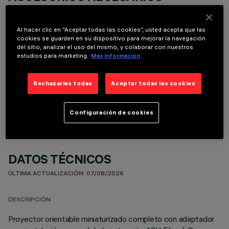
Es necesario pedir uno de los accesorios necesarios para instalar y utilizar correctamente el
producto:
Al hacer clic en “Aceptar todas las cookies”, usted acepta que las
cookies se guarden en su dispositivo para mejorar la navegación
del sitio, analizar el uso del mismo, y colaborar con nuestros
estudios para marketing.
Más información
COMPONENTES OPCIONALES
Rechazarlas todas
Aceptar todas las cookies
Configuración de cookies
DATOS TÉCNICOS
ÚLTIMA ACTUALIZACIÓN: 07/08/2026
DESCRIPCIÓN
Proyector orientable miniaturizado completo con adaptador