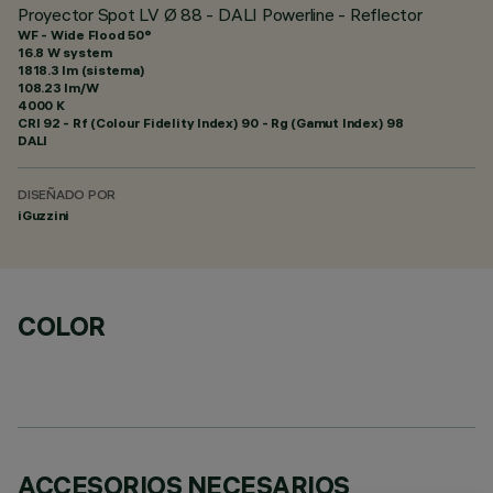
Proyector Spot LV Ø 88 - DALI Powerline - Reflector
WF - Wide Flood 50°
16.8 W system
1818.3 lm (sistema)
108.23 lm/W
4000 K
CRI
92
- Rf (Colour Fidelity Index) 90 - Rg (Gamut Index) 98
DALI
DISEÑADO POR
iGuzzini
COLOR
ACCESORIOS NECESARIOS