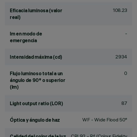
108.23
Eficacia luminosa (valor
real)
-
lm en modo de
emergencia
2934
Intensidad máxima (cd)
0
Flujo luminoso total a un
ángulo de 90° o superior
(lm)
87
Light output ratio (LOR)
WF - Wide Flood 50°
Óptica y ángulo de haz
CRI
92
- Rf (Colour Fidelity
Calidad del color de la luz