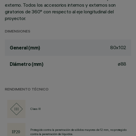
externo. Todos los accesorios internos y externos son
giratorios de 360° con respecto al eje longitudinal del
proyector.
DIMENSIONES
80x102
General (mm)
ø88
Diámetro (mm)
RENDIMIENTO TÉCNICO
Class III
Protegido contra la penetración de sólidos mayores de 12 mm, no protegido
contra la penetración de líquidos.