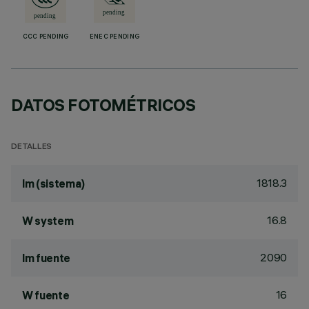
CCC PENDING
ENEC PENDING
DATOS FOTOMÉTRICOS
DETALLES
1818.3
lm (sistema)
16.8
W system
2090
lm fuente
16
W fuente