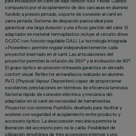
para instalación en carril de baja tensión 48V Filorail. Cuerpo
compuesto por el acoplamiento de dos carcasas en aluminio
fundido a presión pintado, soporte de conexión al carril en
zama pintada. Sistema de disipación pasiva ideal para
garantizar una larga duración y una eficaz gestión del calor. El
adaptador en material termoplástico incluye el circuito driver
DC/DC con función regulable DALI. La tecnología integrada
«Powerline» permite regular independientemente cada
proyector insertado en el carril. Las articulaciones del
proyector permiten la rotación de 360° y la inclinación de 90°.
El grupo óptico en posición retrasada garantiza un elevado
confort visual. Reflector antiarañazos realizado en aluminio
P.V.D (Physical Vapour Deposition) capaz de proporcionar
excelentes prestaciones en términos de eficiencia luminosa.
Sistema rápido de conexión eléctrica y mecánica del
adaptador en el carril sin necesidad de herramientas.
Proyector con sistema Push&Go diseñado para facilitar y
acelerar con seguridad el acoplamiento entre producto y
accesorio óptico. La desconexión mecánica permite la
liberación del accesorio pero no la caída. Posibilidad de
utilización simultánea de tres accesorios internos y uno