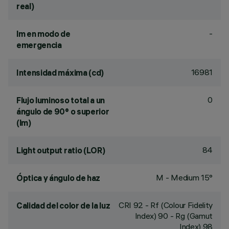
real)
-
lm en modo de
emergencia
16981
Intensidad máxima (cd)
0
Flujo luminoso total a un
ángulo de 90° o superior
(lm)
84
Light output ratio (LOR)
M - Medium 15°
Óptica y ángulo de haz
CRI
92
- Rf (Colour Fidelity
Calidad del color de la luz
Index) 90 - Rg (Gamut
Index) 98