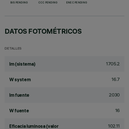
BIS PENDING
CCC PENDING
ENEC PENDING
DATOS FOTOMÉTRICOS
DETALLES
1705.2
lm (sistema)
16.7
W system
2030
lm fuente
16
W fuente
102.11
Eficacia luminosa (valor