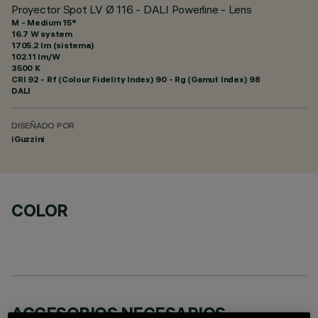
Proyector Spot LV Ø 116 - DALI Powerline - Lens
M - Medium 15°
16.7 W system
1705.2 lm (sistema)
102.11 lm/W
3500 K
CRI
92
- Rf (Colour Fidelity Index) 90 - Rg (Gamut Index) 98
DALI
DISEÑADO POR
iGuzzini
COLOR
ACCESORIOS NECESARIOS