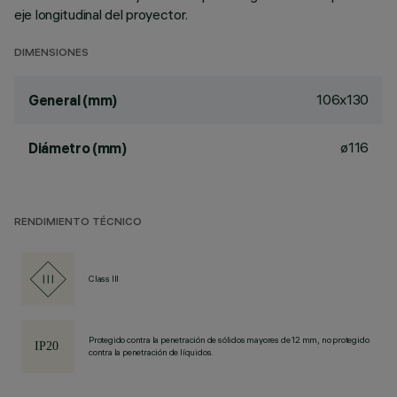
eje longitudinal del proyector.
DIMENSIONES
106x130
General (mm)
ø116
Diámetro (mm)
RENDIMIENTO TÉCNICO
Class III
Protegido contra la penetración de sólidos mayores de 12 mm, no protegido
contra la penetración de líquidos.