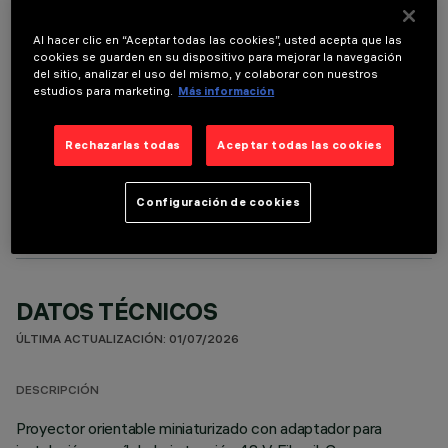
Es necesario pedir uno de los accesorios necesarios para instalar y utilizar correctamente el
Al hacer clic en “Aceptar todas las cookies”, usted acepta que las
producto:
cookies se guarden en su dispositivo para mejorar la navegación
del sitio, analizar el uso del mismo, y colaborar con nuestros
estudios para marketing.
Más información
Rechazarlas todas
Aceptar todas las cookies
COMPONENTES OPCIONALES
Configuración de cookies
DATOS TÉCNICOS
ÚLTIMA ACTUALIZACIÓN: 01/07/2026
DESCRIPCIÓN
Proyector orientable miniaturizado con adaptador para