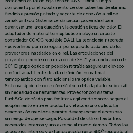
instalación en raíl de baja tensión 48 V Filorail. Cuerpo
compuesto por el acoplamiento de dos cubiertas de aluminio
fundido a presión pintado y soporte de conexión al raíl de
zamak pintado. Sistema de disipación pasiva ideal para
garantizar una larga duración y la gestión eficaz del calor. El
adaptador de material termoplástico incluye un circuito
controlador CC/CC regulable DALI. La tecnología integrada
«power line» permite regular por separado cada uno de los
proyectores instalados en el raíl. Las articulaciones del
proyector permiten una rotación de 360° y una inclinación de
90°. El grupo óptico en posición retraída asegura un elevado
confort visual. Lente de alta definición en material
termoplástico con filtro adicional para óptica variable.
Sistema rápido de conexión eléctrica del adaptador sobre raíl
sin necesidad de herramientas. Proyector con sistema
Push&Go diseñado para facilitar y agilizar de manera segura el
acoplamiento entre el producto y el accesorio óptico. La
desconexión mecánica permite desenganchar el accesorio
sin riesgo de que se caiga. Posibilidad de utilizar hasta tres
accesorios internos y uno externo al mismo tiempo. Todos los
accesorios internos y externos pueden girar 360º respecto al