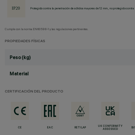
Protegido contra la penetración de sólidos mayores de 12 mm, no protegido contra 
Cumple con la norma EN60598-1 y las regulaciones pertinentes.
PROPIEDADES FÍSICAS
Peso (kg)
Material
CERTIFICACIÓN DEL PRODUCTO
UK CONFORMITY
CE
EAC
RETILAP
BI
ASSESSED