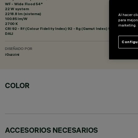
WF - Wide Flood 54°
22 W system
2218.8 lm (sistema)
Al hacer cl
100.85 lm/W
para mejora
2700 K
marketing.
CRI
92
- Rf (Colour Fidelity Index) 92 - Rg (Gamut Index) 99
DALI
Configu
DISEÑADO POR
iGuzzini
COLOR
ACCESORIOS NECESARIOS