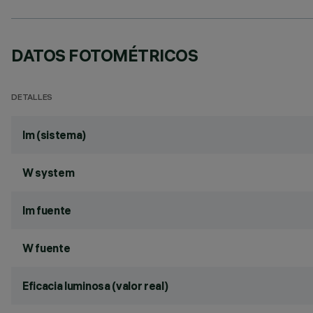
DATOS FOTOMÉTRICOS
DETALLES
lm (sistema)
W system
lm fuente
W fuente
Eficacia luminosa (valor real)