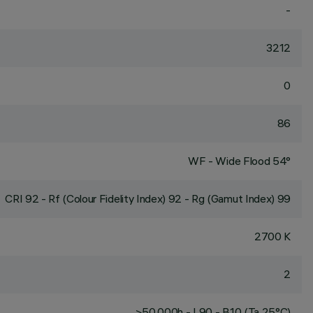
-
3212
0
86
WF - Wide Flood 54°
CRI
92
- Rf (Colour Fidelity Index) 92 - Rg (Gamut Index) 99
2700 K
2
>50,000h - L90 - B10 (Ta 25°C)