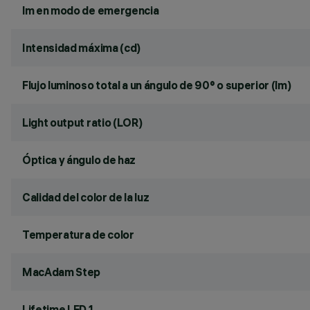
lm en modo de emergencia
Intensidad máxima (cd)
Flujo luminoso total a un ángulo de 90° o superior (lm)
Light output ratio (LOR)
Óptica y ángulo de haz
Calidad del color de la luz
Temperatura de color
MacAdam Step
Lifetime LED 1