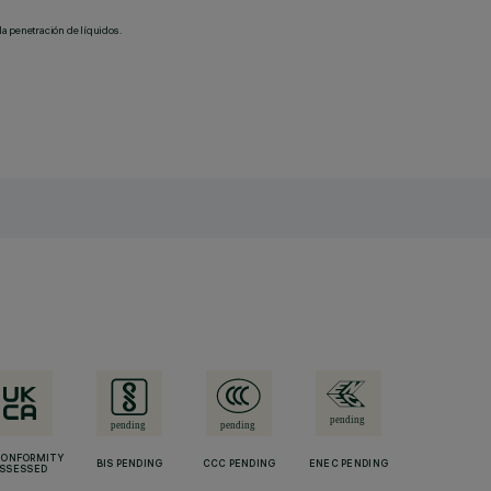
la penetración de líquidos.
CONFORMITY
BIS PENDING
CCC PENDING
ENEC PENDING
SSESSED