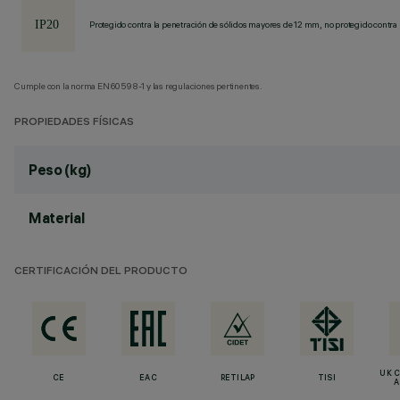
Protegido contra la penetración de sólidos mayores de 12 mm, no protegido contra 
Cumple con la norma EN60598-1 y las regulaciones pertinentes.
PROPIEDADES FÍSICAS
Peso (kg)
Material
CERTIFICACIÓN DEL PRODUCTO
UK 
CE
EAC
RETILAP
TISI
A