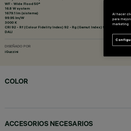
WF - Wide Flood 50°
16.8 W system
1679.1 lm (sistema)
Al hacer cl
99.95 lm/W
para mejora
3000 K
marketing.
CRI
92
- Rf (Colour Fidelity Index) 92 - Rg (Gamut Index) 99
DALI
Configu
DISEÑADO POR
iGuzzini
COLOR
ACCESORIOS NECESARIOS