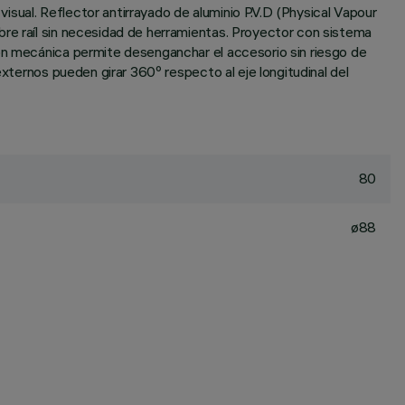
visual. Reflector antirrayado de aluminio P.V.D (Physical Vapour
bre raíl sin necesidad de herramientas. Proyector con sistema
ión mecánica permite desenganchar el accesorio sin riesgo de
externos pueden girar 360º respecto al eje longitudinal del
80
ø88