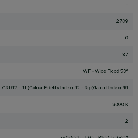
-
2709
0
87
WF - Wide Flood 50°
CRI
92
- Rf (Colour Fidelity Index) 92 - Rg (Gamut Index) 99
3000 K
2
>50,000h - L90 - B10 (Ta 25°C)