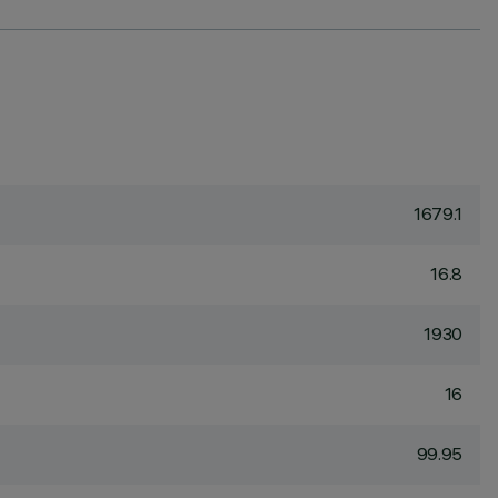
1679.1
16.8
1930
16
99.95