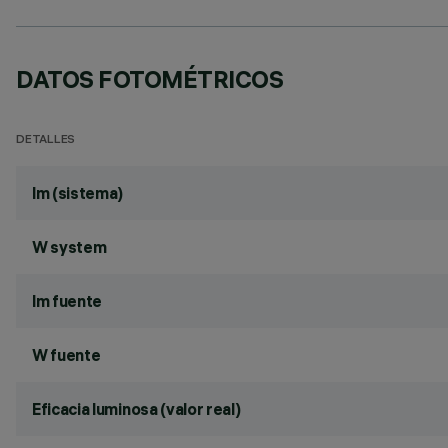
DATOS FOTOMÉTRICOS
DETALLES
lm (sistema)
W system
lm fuente
W fuente
Eficacia luminosa (valor real)