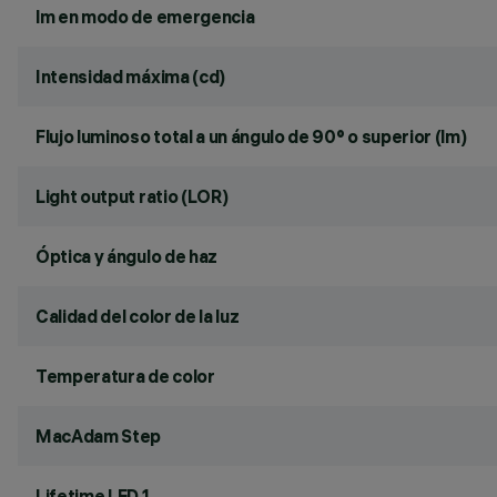
lm en modo de emergencia
Intensidad máxima (cd)
Flujo luminoso total a un ángulo de 90° o superior (lm)
Light output ratio (LOR)
Óptica y ángulo de haz
Calidad del color de la luz
Temperatura de color
MacAdam Step
Lifetime LED 1