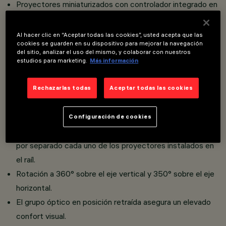
Proyectores miniaturizados con controlador integrado en
el cuerpo del producto.
Conexión del adaptador al raíl sin utilizar herramientas.
Al hacer clic en “Aceptar todas las cookies”, usted acepta que las
cookies se guarden en su dispositivo para mejorar la navegación
LED CoB con alto índice de rendimiento cromático.
del sitio, analizar el uso del mismo, y colaborar con nuestros
Proyector orientable miniaturizado con adaptador para
estudios para marketing.
Más información
instalación en raíl de baja tensión 48 V Filorail.
Cuerpo compuesto por el acoplamiento de dos cubiertas
Rechazarlas todas
Aceptar todas las cookies
de aluminio fundido a presión pintado y soporte de
conexión al raíl de zamak pintado.
Configuración de cookies
La tecnología integrada DALI Powerline permite regular
por separado cada uno de los proyectores instalados en
el raíl.
Rotación a 360° sobre el eje vertical y 350° sobre el eje
horizontal.
El grupo óptico en posición retraída asegura un elevado
confort visual.