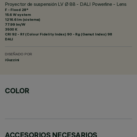
Proyector de suspensión LV Ø 88 - DALI Powerline - Lens
F - Flood 28°
15.6 W system
1216.6 lm (sistema)
77.99 lm/W
3500 K
CRI
92
- Rf (Colour Fidelity Index) 90 - Rg (Gamut Index) 98
DALI
DISEÑADO POR
iGuzzini
COLOR
ACCESORIOS NECESARIOS