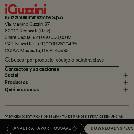
iGuzzini illuminazione S.p.A
Via Mariano Guzzini 37
62019 Recanati (Italy)
Share Capital €21.050.000,00 i.v.
VAT N. and R.I. : (IT)00082630435
CCIAA Macerata, R.E.A. 40632
Contactos y ubicaciones
Social
Productos
Quiénes somos
PRIVACIDAD
CERTIFICATIONS
GARANTÍA DE 5 AÑOS
SISTEMA DE DENUNCIAS
POLÍTICA DE COOKIES
ACCESSIBILITY STATEMENT
NUESTROS CÓDIGOS
AÑADIR A FAVORITOS
SAVE
DOWNLOADS
SPECS
KNOWLEDGE BASE (LOGIN REQUIRED)
DOWNLOADS