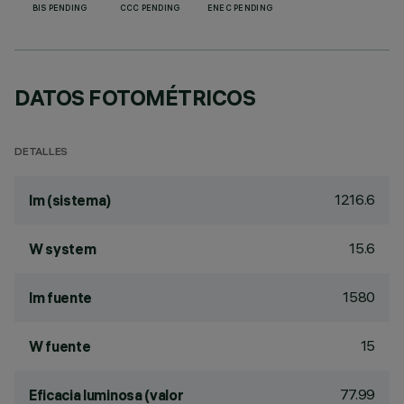
BIS PENDING
CCC PENDING
ENEC PENDING
DATOS FOTOMÉTRICOS
DETALLES
1216.6
lm (sistema)
15.6
W system
1580
lm fuente
15
W fuente
77.99
Eficacia luminosa (valor