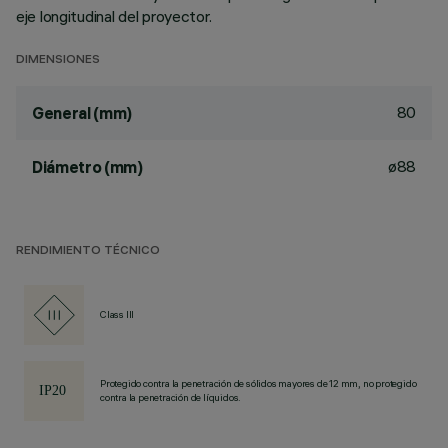
eje longitudinal del proyector.
DIMENSIONES
80
General (mm)
ø88
Diámetro (mm)
RENDIMIENTO TÉCNICO
Class III
Protegido contra la penetración de sólidos mayores de 12 mm, no protegido
contra la penetración de líquidos.