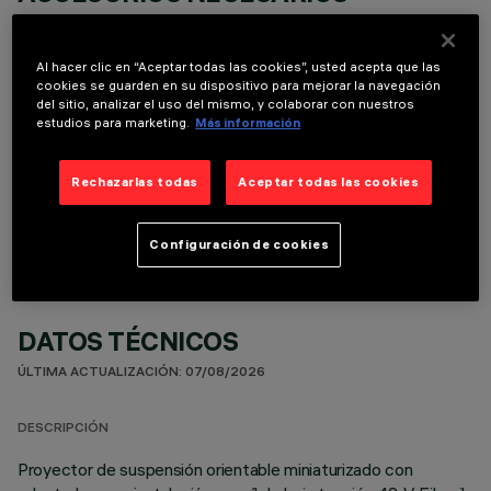
Es necesario pedir uno de los accesorios necesarios para instalar y utilizar correctamente el
producto:
Al hacer clic en “Aceptar todas las cookies”, usted acepta que las
cookies se guarden en su dispositivo para mejorar la navegación
del sitio, analizar el uso del mismo, y colaborar con nuestros
estudios para marketing.
Más información
COMPONENTES OPCIONALES
Rechazarlas todas
Aceptar todas las cookies
Configuración de cookies
DATOS TÉCNICOS
ÚLTIMA ACTUALIZACIÓN: 07/08/2026
DESCRIPCIÓN
Proyector de suspensión orientable miniaturizado con