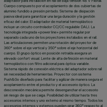
adaptador para instalación en raíl de baja tensión 48 V Filorail.
Cuerpo compuesto por el acoplamiento de dos cubiertas de
aluminio fundido a presión pintado. Sistema de disipación
pasiva ideal para garantizar una larga duración y la gestión
eficaz del calor. El adaptador de material termoplástico
incluye un circuito controlador CC/CC regulable DALI. La
tecnología integrada «power line» permite regular por
separado cada uno de los proyectores instalados en el raíl.
Las articulaciones permiten una rotación del proyector de
360° sobre el eje vertical y 350° sobre el eje horizontal del
cuerpo. El grupo óptico en posición retraída asegura un
elevado confort visual. Lente de alta definición en material
termoplástico con filtro adicional para óptica variable.
Sistema rápido de conexión eléctrica del adaptador sobre raíl
sin necesidad de herramientas. Proyector con sistema
Push&Go diseñado para facilitar y agilizar de manera segura el
acoplamiento entre el producto y el accesorio óptico. La
desconexión mecánica permite desenganchar el accesorio
sin riesgo de que se caiga. Posibilidad de utilizar hasta tres
accesorios internos y uno externo al mismo tiempo. Todos los
accesorios internos y externos pueden girar 360º respecto al