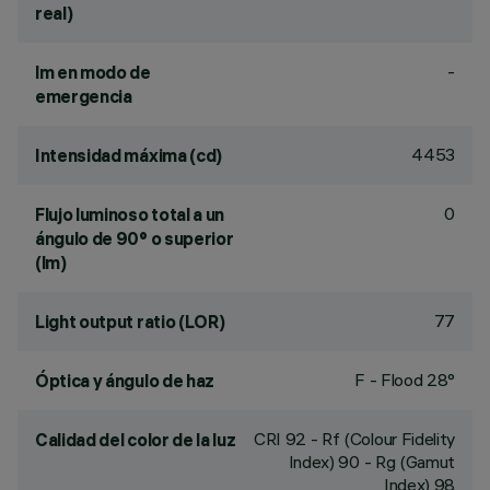
real)
-
lm en modo de
emergencia
4453
Intensidad máxima (cd)
0
Flujo luminoso total a un
ángulo de 90° o superior
(lm)
77
Light output ratio (LOR)
F - Flood 28°
Óptica y ángulo de haz
CRI
92
- Rf (Colour Fidelity
Calidad del color de la luz
Index) 90 - Rg (Gamut
Index) 98