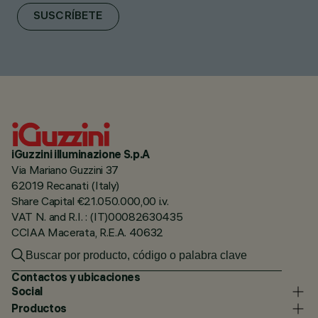
SUSCRÍBETE
iGuzzini illuminazione S.p.A
Via Mariano Guzzini 37
62019 Recanati (Italy)
Share Capital €21.050.000,00 i.v.
VAT N. and R.I. : (IT)00082630435
CCIAA Macerata, R.E.A. 40632
Contactos y ubicaciones
Social
Productos