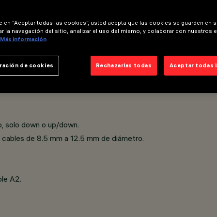
ic en “Aceptar todas las cookies”, usted acepta que las cookies se guarden en s
r la navegación del sitio, analizar el uso del mismo, y colaborar con nuestros 
Más información
ble.
ración de cookies
Rechazarlas todas
Aceptar todas 
rse por separado.
se ha sometido a un proceso de pretratamiento multietapa.
up, solo down o up/down.
de cables de 8.5 mm a 12.5 mm de diámetro.
ble A2.