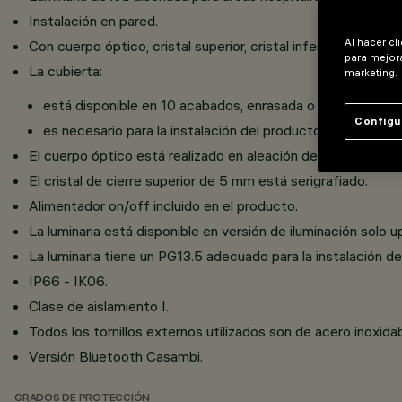
Instalación en pared.
Al hacer cl
Con cuerpo óptico, cristal superior, cristal inferior y cárter.
para mejora
La cubierta:
marketing.
está disponible en 10 acabados, enrasada o con borde visi
Configu
es necesario para la instalación del producto y debe pedi
El cuerpo óptico está realizado en aleación de aluminio y 
El cristal de cierre superior de 5 mm está serigrafiado.
Alimentador on/off incluido en el producto.
La luminaria está disponible en versión de iluminación solo 
La luminaria tiene un PG13.5 adecuado para la instalación 
IP66 - IK06.
Clase de aislamiento I.
Todos los tornillos externos utilizados son de acero inoxida
Versión Bluetooth Casambi.
GRADOS DE PROTECCIÓN