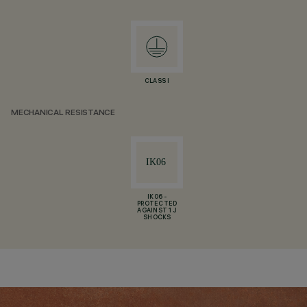
CLASS I
MECHANICAL RESISTANCE
IK06 -
PROTECTED
AGAINST 1 J
SHOCKS