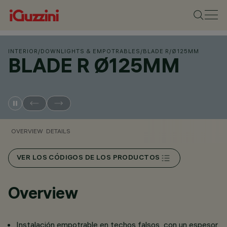
INTERIOR
/
DOWNLIGHTS & EMPOTRABLES
/
BLADE R
/
Ø125MM
BLADE R Ø125MM
OVERVIEW
DETAILS
VER LOS CÓDIGOS DE LOS PRODUCTOS
Overview
Instalación empotrable en techos falsos con un espesor