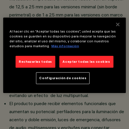
de 12,5 a 25 mm para las versiones minimal (sin borde
perimetral) o de 1 a 25 mm para las versiones con marco
(borde perimetral) y resortes de torsión.
Cuerpo principal con superficie radiante de aluminio
Al hacer clic en “Aceptar todas las cookies”, usted acepta que las
cookies se guarden en su dispositivo para mejorar la navegación
fundido a presión.
del sitio, analizar el uso del mismo, y colaborar con nuestros
estudios para marketing.
Más información
Óptica de alta definición en termoplástico metalizado,
integrada con la innovadora pantalla negra
Rechazarlas todas
Aceptar todas las cookies
antideslumbrante que define una emisión con luminancia
controlada UGR <10.
Configuración de cookies
La conformación particular del sistema óptico permite
obtener una distribución luminosa definida y circular,
evitando un efecto de luz multipuntual.
El producto puede recibir elementos funcionales que
aumentan su potencial: perfiladores para la iluminación de
acento y doble emisión, luces de emergencia, difusores
de audio, multisensores y enchufes para conectar