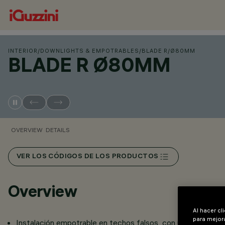
INTERIOR
/
DOWNLIGHTS & EMPOTRABLES
/
BLADE R
/
Ø80MM
BLADE R Ø80MM
OVERVIEW
DETAILS
VER LOS CÓDIGOS DE LOS PRODUCTOS
Overview
Al hacer cl
para mejora
Instalación empotrable en techos falsos con un espesor de 