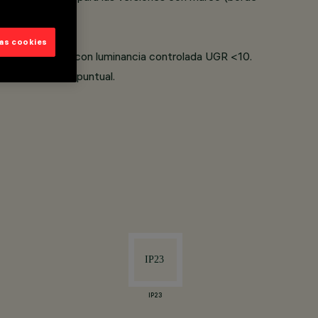
las cookies
fine una emisión con luminancia controlada UGR <10.
cto de luz multipuntual.
IP23