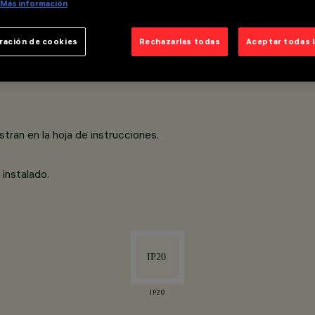
Más información
 a presión.
ración de cookies
Rechazarlas todas
Aceptar todas 
egrada con la innovadora pantalla negra antideslumbrante que de
r una distribución luminosa definida y circular, evitando un efe
tran en la hoja de instrucciones.
instalado.
IP20