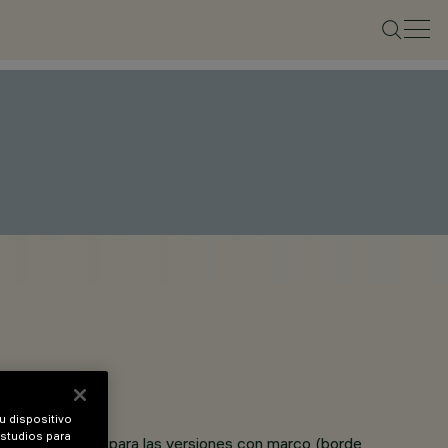
u dispositivo
estudios para
 o de 1 a 25 mm para las versiones con marco (borde