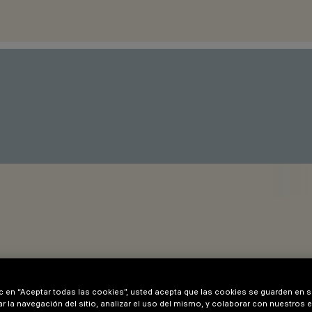
ic en “Aceptar todas las cookies”, usted acepta que las cookies se guarden en s
r la navegación del sitio, analizar el uso del mismo, y colaborar con nuestros 
12,5 a 25 mm para las versiones minimal (sin borde perimetral)