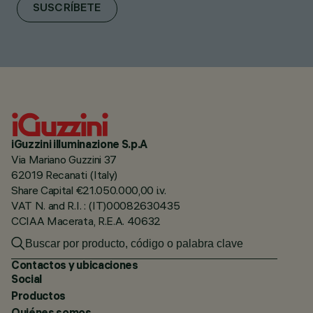
SUSCRÍBETE
iGuzzini illuminazione S.p.A
Via Mariano Guzzini 37
62019 Recanati (Italy)
Share Capital €21.050.000,00 i.v.
VAT N. and R.I. : (IT)00082630435
CCIAA Macerata, R.E.A. 40632
Contactos y ubicaciones
Social
Productos
Quiénes somos