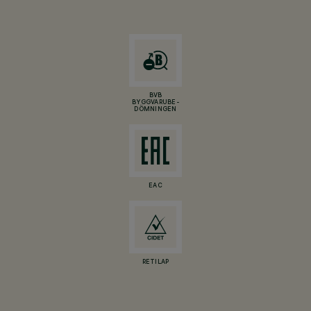
BVB
BYGGVARUBE-
DÖMNINGEN
EAC
RETILAP