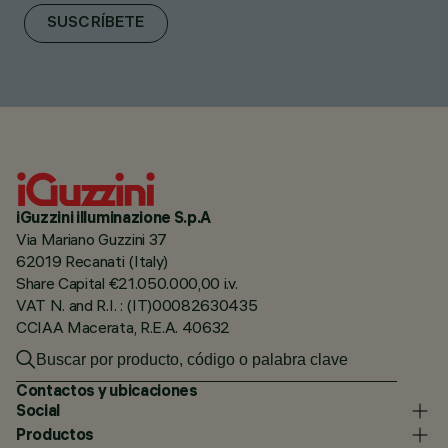
SUSCRÍBETE
iGuzzini illuminazione S.p.A
Via Mariano Guzzini 37
62019 Recanati (Italy)
Share Capital €21.050.000,00 i.v.
VAT N. and R.I. : (IT)00082630435
CCIAA Macerata, R.E.A. 40632
Contactos y ubicaciones
Social
Productos