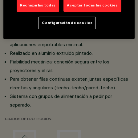
Rechazarlas todas
Aceptar todas las cookies
Versión raíl 48 V (16 A) con preinstalación para
Configuración de cookies
incorporar varios elementos luminosos.
Sistema de raíles de baja tensión 48 V estudiado para
aplicaciones empotrables minimal.
Realizado en aluminio extruido pintado.
Fiabilidad mecánica: conexión segura entre los
proyectores y el raíl.
Para obtener filas continuas existen juntas específicas
directas y angulares (techo-techo/pared-techo).
Sistema con grupos de alimentación a pedir por
separado.
GRADOS DE PROTECCIÓN