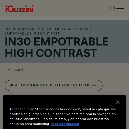
INTERIOR
/
DOWNLIGHTS & EMPOTRABLES
/
IN30
/
EMPOTRABLE HIGH CONTRAST
IN30 EMPOTRABLE
HIGH CONTRAST
OVERVIEW
VER LOS CÓDIGOS DE LOS PRODUCTOS
Overview
Al hacer clic en “Aceptar todas las cookies”, usted acepta que las
cookies se guarden en su dispositivo para mejorar la navegación
del sitio, analizar el uso del mismo, y colaborar con nuestros
Sistema luminoso modular para línea continua.
estudios para marketing.
Más información