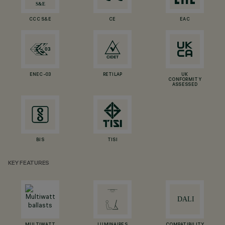
CCC S&E
CE
EAC
ENEC-03
RETILAP
UK
CONFORMITY
ASSESSED
BIS
TISI
KEY FEATURES