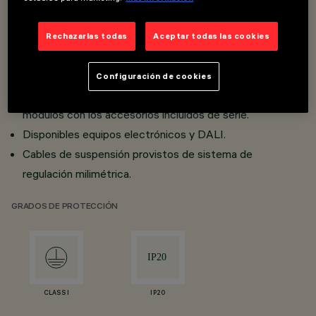
Sistema luminoso modular para línea continua.
Rechazarlas todas
Aceptar todas las cookies
Realizado en perfil de aluminio extrusionado.
Módulos con dos longitudes; posibilidad de instalación
Configuración de cookies
individual o agregada en línea continua, completando los
módulos con los accesorios incluidos de serie.
Disponibles equipos electrónicos y DALI.
Cables de suspensión provistos de sistema de
regulación milimétrica.
GRADOS DE PROTECCIÓN
CLASS I
IP20