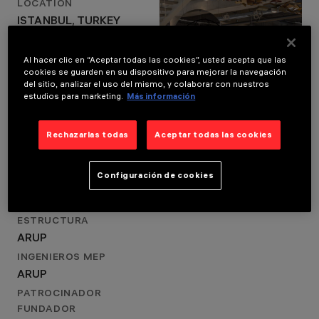
AÑO
LOCATION
2022
ISTANBUL, TURKEY
DISEÑO
AÑO
ARQUITECTÓNICO
RENZO PIANO
2022
Al hacer clic en “Aceptar todas las cookies”, usted acepta que las
BUILDING WORKSHOP
cookies se guarden en su dispositivo para mejorar la navegación
DISEÑO ARQUITECTÓNICO
del sitio, analizar el uso del mismo, y colaborar con nuestros
DISEÑO DE
RENZO PIANO BUILDING
ILUMINACIÓN
estudios para marketing.
Más información
ARUP
WORKSHOP
DISEÑO DE ILUMINACIÓN
Rechazarlas todas
Aceptar todas las cookies
ARUP
CLIENTE
Configuración de cookies
ISTANBUL MUSEUM OF
MODERN ART
ESTRUCTURA
ARUP
INGENIEROS MEP
ARUP
PATROCINADOR
FUNDADOR