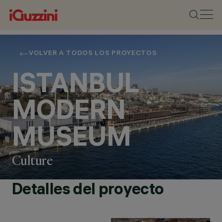
VOLVER A TODOS LOS PROYECTOS
ISTANBUL
MODERN
MUSEUM
Culture
Detalles del proyecto
UBICACIÓN
ISTANBUL, TURKEY