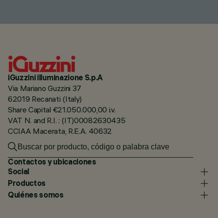
iGuzzini illuminazione S.p.A
Via Mariano Guzzini 37
62019 Recanati (Italy)
Share Capital €21.050.000,00 i.v.
VAT N. and R.I. : (IT)00082630435
CCIAA Macerata, R.E.A. 40632
Contactos y ubicaciones
Social
Productos
Quiénes somos