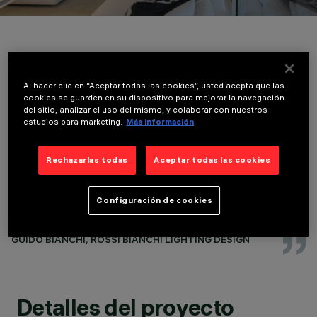
UBICACIÓN
LIDO DI JESOLO,
ITALY
AÑO
2020
Al hacer clic en “Aceptar todas las cookies”, usted acepta que las
DISEÑO
La arquitectura de Meier Partners, rigurosa y
cookies se guarden en su dispositivo para mejorar la navegación
ARQUITECTÓNICO
del sitio, analizar el uso del mismo, y colaborar con nuestros
cartesiana, dialoga con la luz natural
MEIER PARTNERS
estudios para marketing.
Más información
generando una continua variación de
ARCHITECTS
sombras esculturales y superficies blancas
DISEÑO DE
ILUMINACIÓN
que se revelan en secuencia. Cuando el sol se
Rechazarlas todas
Aceptar todas las cookies
ROSSI BIANCHI
pone en el horizonte del Adriático, la
LIGHTING DESIGN
iluminación del edificio sugiere una narración
Configuración de cookies
diferente de los espacios y las formas, más
íntima y doméstica.
GUIDO BIANCHI, ROSSI BIANCHI LIGHTING DESIGN
Detalles del proyecto