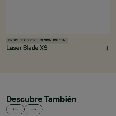
PRODUCTOS: 817
DESIGN: IGUZZINI
PR
Laser Blade XS
U
Descubre También