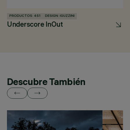
PRODUCTOS: 451
DESIGN: IGUZZINI
PR
Underscore InOut
La
Descubre También