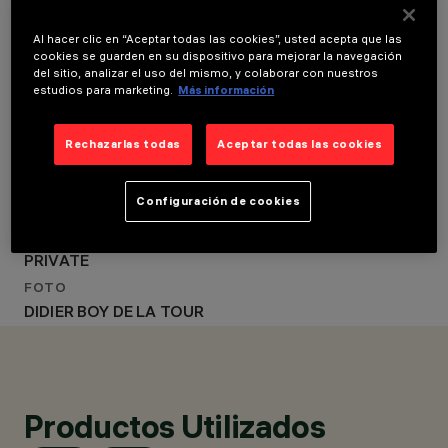
Al hacer clic en “Aceptar todas las cookies”, usted acepta que las
cookies se guarden en su dispositivo para mejorar la navegación
LOCATION
UBICACIÓN
del sitio, analizar el uso del mismo, y colaborar con nuestros
NEUILLY-SUR-SEINE,
estudios para marketing.
Más información
NEUILLY-SUR-SEINE,
FRANCE
FRANCE
AÑO
AÑO
Rechazarlas todas
Aceptar todas las cookies
2024
2024
DISEÑO
DISEÑO ARQUITECTÓNICO
ARQUITECTÓNICO
Configuración de cookies
OLIVIER ROUX
OLIVIER ROUX
CLIENTE
PRIVATE
FOTO
DIDIER BOY DE LA TOUR
Productos Utilizados