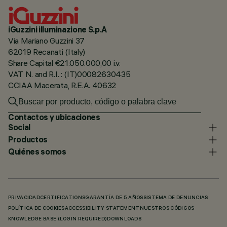
iGuzzini illuminazione S.p.A
Via Mariano Guzzini 37
62019 Recanati (Italy)
Share Capital €21.050.000,00 i.v.
VAT N. and R.I. : (IT)00082630435
CCIAA Macerata, R.E.A. 40632
Contactos y ubicaciones
Social
Productos
Quiénes somos
PRIVACIDAD
CERTIFICATIONS
GARANTÍA DE 5 AÑOS
SISTEMA DE DENUNCIAS
POLÍTICA DE COOKIES
ACCESSIBILITY STATEMENT
NUESTROS CÓDIGOS
KNOWLEDGE BASE (LOGIN REQUIRED)
DOWNLOADS