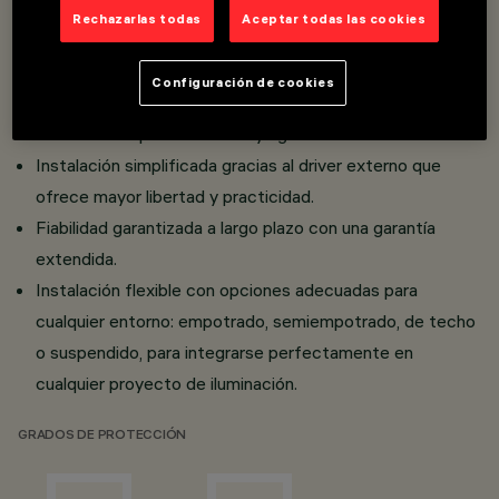
consumo y optimizar el rendimiento.
Rechazarlas todas
Aceptar todas las cookies
Confort visual garantizado con un control del
deslumbramiento diseñado para entornos profesionales.
Configuración de cookies
Uniformidad cromática impecable para una reproducción
de la luz siempre coherente y agradable.
Instalación simplificada gracias al driver externo que
ofrece mayor libertad y practicidad.
Fiabilidad garantizada a largo plazo con una garantía
extendida.
Instalación flexible con opciones adecuadas para
cualquier entorno: empotrado, semiempotrado, de techo
o suspendido, para integrarse perfectamente en
cualquier proyecto de iluminación.
GRADOS DE PROTECCIÓN