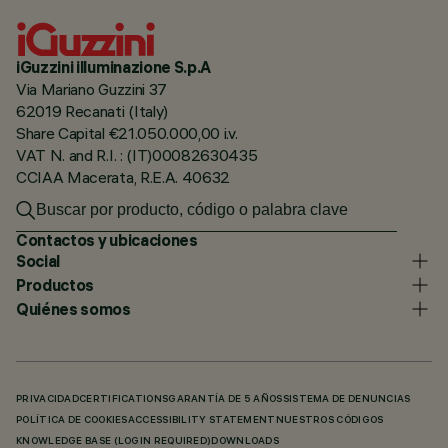
iGuzzini illuminazione S.p.A
Via Mariano Guzzini 37
62019 Recanati (Italy)
Share Capital €21.050.000,00 i.v.
VAT N. and R.I. : (IT)00082630435
CCIAA Macerata, R.E.A. 40632
Contactos y ubicaciones
Social
Productos
Quiénes somos
PRIVACIDAD
CERTIFICATIONS
GARANTÍA DE 5 AÑOS
SISTEMA DE DENUNCIAS
POLÍTICA DE COOKIES
ACCESSIBILITY STATEMENT
NUESTROS CÓDIGOS
KNOWLEDGE BASE (LOGIN REQUIRED)
DOWNLOADS