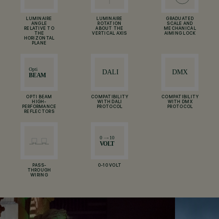
LUMINAIRE
LUMINAIRE
GRADUATED
ANGLE
ROTATION
SCALE AND
RELATIVE TO
ABOUT THE
MECHANICAL
THE
VERTICAL AXIS
AIMING LOCK
HORIZONTAL
PLANE
OPTI BEAM
COMPATIBILITY
COMPATIBILITY
HIGH-
WITH DALI
WITH DMX
PERFORMANCE
PROTOCOL
PROTOCOL
REFLECTORS
PASS-
0-10 VOLT
THROUGH
WIRING