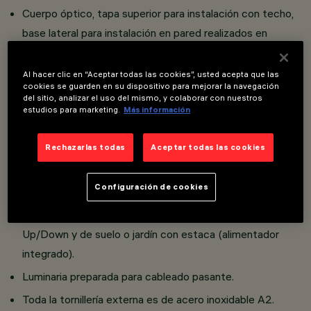
Cuerpo óptico, tapa superior para instalación con techo,
base lateral para instalación en pared realizados en
aluminio fundición a presión; cristal de seguridad sódico-
cálcico templado transparente, 4 mm, sellado con
Al hacer clic en “Aceptar todas las cookies”, usted acepta que las
cookies se guarden en su dispositivo para mejorar la navegación
silicona al cuerpo óptico.
del sitio, analizar el uso del mismo, y colaborar con nuestros
estudios para marketing.
Más información
Todos los productos incluyen lentes o recuperadores de
flujo de alta reflexión en el material termoplástico.
Rechazarlas todas
Aceptar todas las cookies
Versiones cuerpo Mini con alimentador electrónico (Vin
100÷240Vsc 50/60Hz); cuerpo Micro con alimentador
Configuración de cookies
electrónico a solicitar por separado (500/700mA,
versiones CLIII) excepto en las versiones aplique
Up/Down y de suelo o jardín con estaca (alimentador
integrado).
Luminaria preparada para cableado pasante.
Toda la tornillería externa es de acero inoxidable A2.