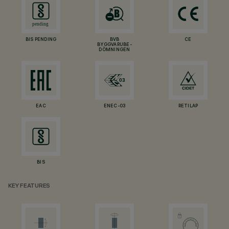
BIS PENDING
BVB
CE
BYGGVARUBE-
DÖMNINGEN
EAC
ENEC-03
RETILAP
BIS
KEY FEATURES