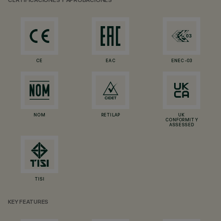
CERTIFICACIONES Y APROBACIONES
CE
EAC
ENEC-03
NOM
RETILAP
UK
CONFORMITY
ASSESSED
TISI
KEY FEATURES