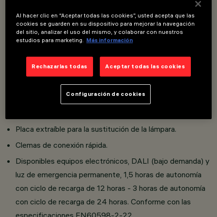
Al hacer clic en “Aceptar todas las cookies”, usted acepta que las
Luminaria con emisión difusa.
cookies se guarden en su dispositivo para mejorar la navegación
del sitio, analizar el uso del mismo, y colaborar con nuestros
Cuerpo y cabezales realizados en policarbonato,
estudios para marketing.
Más información
estructura interna realizada en aluminio y lámina de acero.
Rechazarlas todas
Aceptar todas las cookies
El doble prensacables M24 permite utilizar cables
eléctricos Dmáx=15,5mm.
Configuración de cookies
Enganche de los cabezales mediante clip de acero
inoxidable.
Placa extraíble para la sustitución de la lámpara.
Clemas de conexión rápida.
Disponibles equipos electrónicos, DALI (bajo demanda) y
luz de emergencia permanente, 1,5 horas de autonomía
con ciclo de recarga de 12 horas - 3 horas de autonomía
con ciclo de recarga de 24 horas. Conforme con las
especificaciones EN60598-2-22.