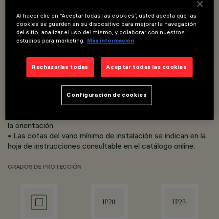
Al hacer clic en “Aceptar todas las cookies”, usted acepta que las
• Instalación empotrable en falsos techos con un grosor
cookies se guarden en su dispositivo para mejorar la navegación
de1 a 25 mm; sistema de ﬁ jación mediante muelles en
del sitio, analizar el uso del mismo, y colaborar con nuestros
estudios para marketing.
Más información
acero.
• Cuerpo de lámpara orientable con disipador de aluminio
extruido. Posibilidad de orientación basculante +/- 30° y
Rechazarlas todas
Aceptar todas las cookies
rotación de 358°.
• Marco de soporte de aluminio fundido a presión.
• Óptica retrasada de alta deﬁ nición en termoplástico
Configuración de cookies
metalizado, integrada en la pantalla antideslumbrante que
permite obtener un elevado confort visual incluso durante
la orientación.
• Las cotas del vano mínimo de instalación se indican en la
hoja de instrucciones consultable en el catálogo online.
GRADOS DE PROTECCIÓN