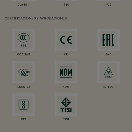
CLASS II
IP20
IP23
CERTIFICACIONES Y APROBACIONES
CCC S&E
CE
EAC
ENEC-03
NOM
RETILAP
BIS
TISI