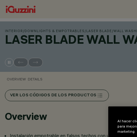
INTERIOR
/
DOWNLIGHTS & EMPOTRABLES
/
LASER BLADE
/
WALL WASH
LASER BLADE WALL W
OVERVIEW
DETAILS
VER LOS CÓDIGOS DE LOS PRODUCTOS
Overview
Al hacer cl
para mejora
marketing.
Instalación empotrable en falsos techos con un grosor de 1