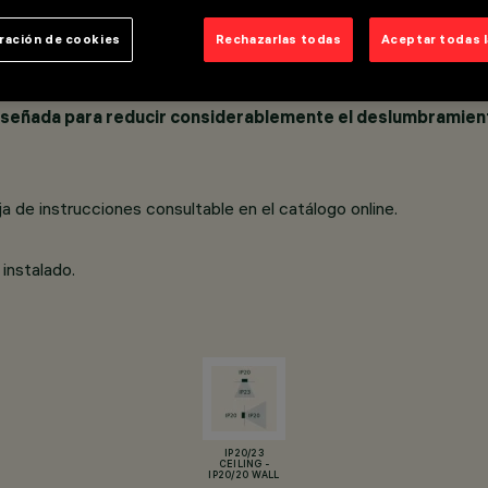
ración de cookies
Rechazarlas todas
Aceptar todas 
o fundido a presión.
, especializado para obtener una eficaz distribución Wall Washer
diseñada para reducir considerablemente el deslumbramient
ja de instrucciones consultable en el catálogo online.
instalado.
IP20/23
CEILING -
IP20/20 WALL