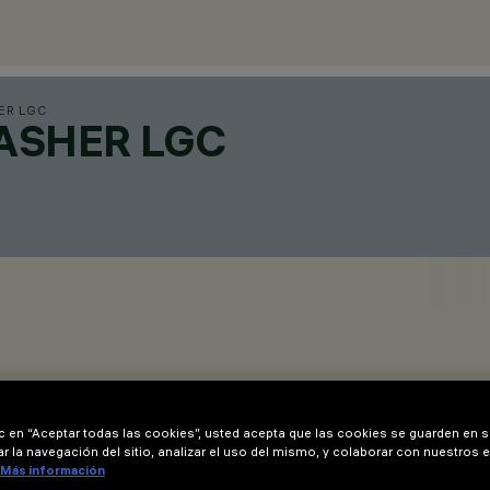
ER LGC
ASHER LGC
ic en “Aceptar todas las cookies”, usted acepta que las cookies se guarden en s
r la navegación del sitio, analizar el uso del mismo, y colaborar con nuestros 
Más información
2,5 - 15 - 20 mm para versiones Minimal (sin falda perimetral) 