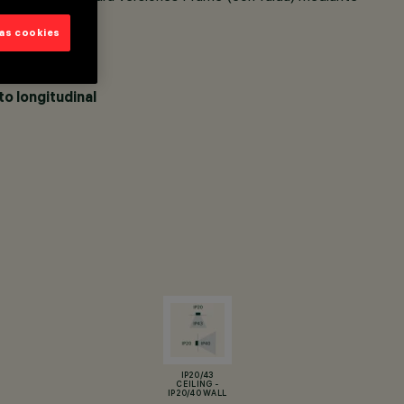
las cookies
 en la pared.
o longitudinal
IP20/43
CEILING -
IP20/40 WALL