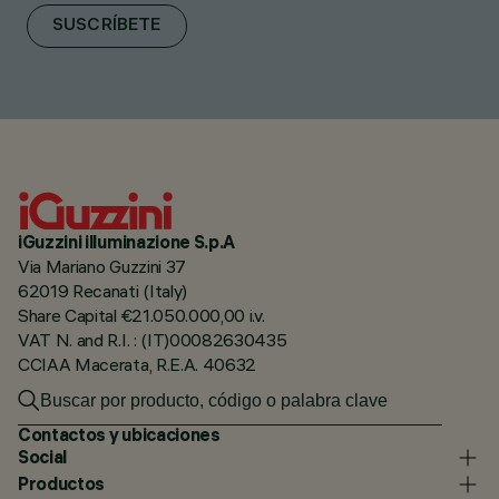
SUSCRÍBETE
iGuzzini illuminazione S.p.A
Via Mariano Guzzini 37
62019 Recanati (Italy)
Share Capital €21.050.000,00 i.v.
VAT N. and R.I. : (IT)00082630435
CCIAA Macerata, R.E.A. 40632
Contactos y ubicaciones
Social
Productos