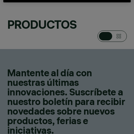
PRODUCTOS
CATEGORÍAS
DOWNLIGHTS &
EMPOTRABLES
DESIGN
IGUZZINI
Mantente al día con
PRODUCTOS
38
nuestras últimas
innovaciones. Suscríbete a
nuestro boletín para recibir
novedades sobre nuevos
productos, ferias e
iniciativas.