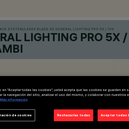
RACK SYSTEM
/
LASER BLADE XS GENERAL LIGHTING PRO 5X / 10X
RAL LIGHTING PRO 5X 
AMBI
ic en “Aceptar todas las cookies”, usted acepta que las cookies se guarden en s
r la navegación del sitio, analizar el uso del mismo, y colaborar con nuestros 
Más información
ración de cookies
Rechazarlas todas
Aceptar todas 
rail.
 independiente cada módulo luminoso insertado en el carril.