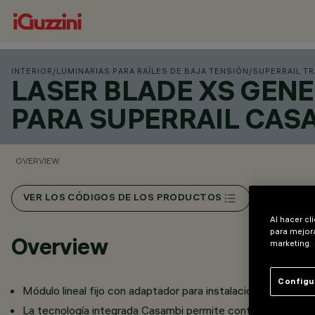
INTERIOR
/
LUMINARIAS PARA RAÍLES DE BAJA TENSIÓN
/
SUPERRAIL T
LASER BLADE XS GENE
PARA SUPERRAIL CAS
OVERVIEW
VER LOS CÓDIGOS DE LOS PRODUCTOS
Al hacer cl
para mejora
Overview
marketing.
Configu
Módulo lineal fijo con adaptador para instalación en raíl Super
La tecnología integrada Casambi permite controlar de forma