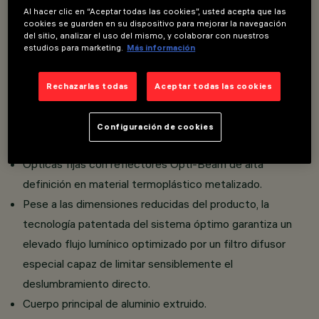
Overview
Al hacer clic en “Aceptar todas las cookies”, usted acepta que las
cookies se guarden en su dispositivo para mejorar la navegación
del sitio, analizar el uso del mismo, y colaborar con nuestros
estudios para marketing.
Más información
Módulo lineal fijo de 5 o 10 elementos ópticos con
adaptador para instalación en raíl LV Filorail.
Rechazarlas todas
Aceptar todas las cookies
La tecnología integrada Powerline permite regular por
separado cada uno de los proyectores instalados en el
Configuración de cookies
raíl (DALI Powerline).
Ópticas fijas con reflectores Opti-Beam de alta
definición en material termoplástico metalizado.
Pese a las dimensiones reducidas del producto, la
tecnología patentada del sistema óptimo garantiza un
elevado flujo lumínico optimizado por un filtro difusor
especial capaz de limitar sensiblemente el
deslumbramiento directo.
Cuerpo principal de aluminio extruido.