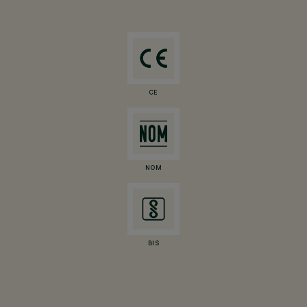
CE
NOM
BIS