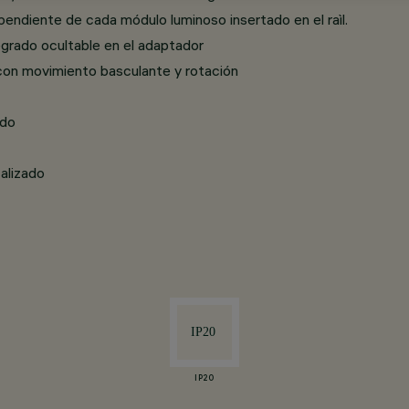
pendiente de cada módulo luminoso insertado en el raìl.
grado ocultable en el adaptador
 con movimiento basculante y rotación
ido
alizado
IP20