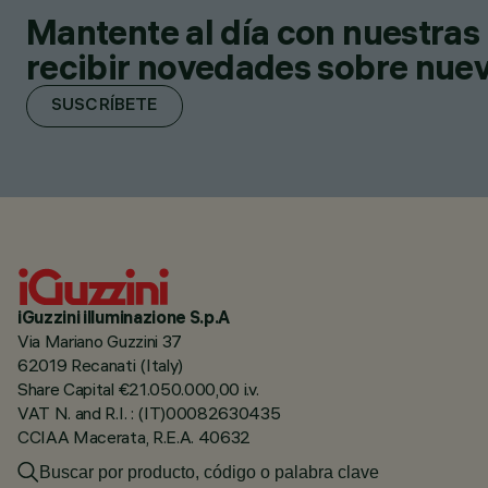
Mantente al día con nuestras 
recibir novedades sobre nuevo
SUSCRÍBETE
iGuzzini illuminazione S.p.A
Via Mariano Guzzini 37
62019 Recanati (Italy)
Share Capital €21.050.000,00 i.v.
VAT N. and R.I. : (IT)00082630435
CCIAA Macerata, R.E.A. 40632