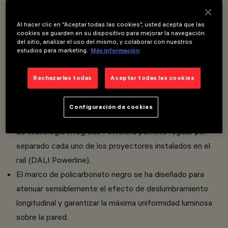
Overview
Al hacer clic en “Aceptar todas las cookies”, usted acepta que las
cookies se guarden en su dispositivo para mejorar la navegación
del sitio, analizar el uso del mismo, y colaborar con nuestros
Luminaria miniaturizada lineal empotrable para lámparas
estudios para marketing.
Más información
LED, específica para iluminación vertical de las paredes
con adaptador para la instalación en raíl LV Filorail.
Rechazarlas todas
Aceptar todas las cookies
El sistema óptico patentado asegura una emisión
homogénea y eficaz en la pared y evita zonas de sombra
Configuración de cookies
cerca del techo.
La tecnología integrada Powerline permite regular por
separado cada uno de los proyectores instalados en el
raíl (DALI Powerline).
El marco de policarbonato negro se ha diseñado para
atenuar sensiblemente el efecto de deslumbramiento
longitudinal y garantizar la máxima uniformidad luminosa
sobre la pared.