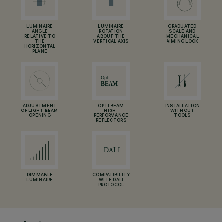
LUMINAIRE
LUMINAIRE
GRADUATED
ANGLE
ROTATION
SCALE AND
RELATIVE TO
ABOUT THE
MECHANICAL
THE
VERTICAL AXIS
AIMING LOCK
HORIZONTAL
PLANE
ADJUSTMENT
OPTI BEAM
INSTALLATION
OF LIGHT BEAM
HIGH-
WITHOUT
OPENING
PERFORMANCE
TOOLS
REFLECTORS
DIMMABLE
COMPATIBILITY
LUMINAIRE
WITH DALI
PROTOCOL