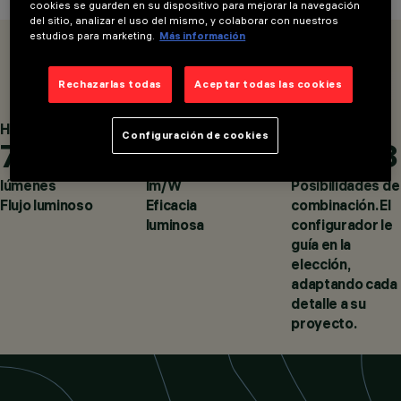
cookies se guarden en su dispositivo para mejorar la navegación
del sitio, analizar el uso del mismo, y colaborar con nuestros
estudios para marketing.
Más información
OVERVIEW
PRODUCTOS
Rechazarlas todas
Aceptar todas las cookies
CATEGORÍAS
Hasta
Hasta
Disponible
Configuración de cookies
7.400
120
16.898
DOWNLIGHTS &
EMPOTRABLES
DESIGN
lúmenes
lm/W
Posibilidades de
IGUZZINI
Flujo luminoso
Eficacia
combinación. El
PRODUCTOS
luminosa
configurador le
569
guía en la
elección,
adaptando cada
detalle a su
proyecto.