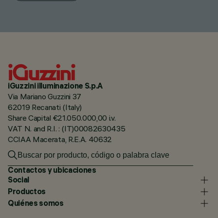
iGuzzini illuminazione S.p.A
Via Mariano Guzzini 37
62019 Recanati (Italy)
Share Capital €21.050.000,00 i.v.
VAT N. and R.I. : (IT)00082630435
CCIAA Macerata, R.E.A. 40632
Contactos y ubicaciones
Social
Productos
Quiénes somos