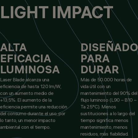
LIGHT IMPACT
ALTA
DISEÑAD
EFICACIA
PARA
LUMINOSA
DURAR
Laser Blade alcanza una
Más de 50.000 horas de
eficiencia de hasta 120 lm/W,
vida útil con un
con un aumento medio de
mantenimiento del 90% del
+13,5%. El aumento de la
flujo luminoso (L90 – B10 –
eficiencia permite una reducción
Ta 25°C). Menos
del consumo durante el uso, por
sustituciones a lo largo del
lo tanto, un menor impacto
tiempo significa menos
ambiental con el tiempo.
mantenimiento, menos
residuos, más fiabilidad.