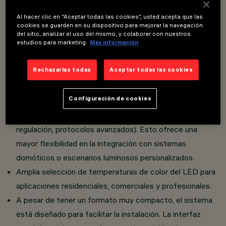
Al hacer clic en “Aceptar todas las cookies”, usted acepta que las
cookies se guarden en su dispositivo para mejorar la navegación
Versión Easy Adjustable: El producto está equipado
del sitio, analizar el uso del mismo, y colaborar con nuestros
estudios para marketing.
Más información
con un snoot frontal que facilita la orientación del
haz luminoso durante la instalación.
Rechazarlas todas
Aceptar todas las cookies
El aparato puede instalarse en la versión estándar con
marco o en la versión completamente empotrada en el
Configuración de cookies
techo gracias a un accesorio específico.
Hay disponibles varios sistemas de gestión (ej. on/off,
regulación, protocolos avanzados). Esto ofrece una
mayor flexibilidad en la integración con sistemas
domóticos o escenarios luminosos personalizados.
Amplia selección de temperaturas de color del LED para
aplicaciones residenciales, comerciales y profesionales.
A pesar de tener un formato muy compacto, el sistema
está diseñado para facilitar la instalación. La interfaz