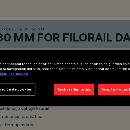
ERROQUET Ø 55 / 80 MM
 80 MM FOR FILORAIL D
ic en “Aceptar todas las cookies”, usted acepta que las cookies se guarden en s
r la navegación del sitio, analizar el uso del mismo, y colaborar con nuestros 
Más información
ración de cookies
Rechazarlas todas
Aceptar todas 
 de bajo voltaje Filorail.
producción cromática.
ial termoplástico.