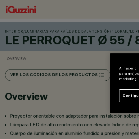
INTERIOR
/
LUMINARIAS PARA RAÍLES DE BAJA TENSIÓN
/
FILORAIL
/
LE P
LE PERROQUET Ø 55 /
OVERVIEW
Al hacer cl
para mejora
VER LOS CÓDIGOS DE LOS PRODUCTOS
marketing.
Overview
Configu
Proyector orientable con adaptador para instalación sobre raíl
Lámpara LED de alto rendimiento con elevado índice de re
Cuerpo de iluminación en aluminio fundido a presión y mater