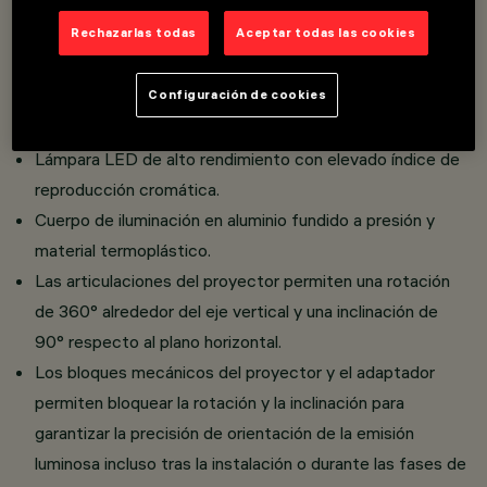
Overview
Rechazarlas todas
Aceptar todas las cookies
Configuración de cookies
Proyector orientable con adaptador para instalación
sobre raíl de bajo voltaje Filorail.
Lámpara LED de alto rendimiento con elevado índice de
reproducción cromática.
Cuerpo de iluminación en aluminio fundido a presión y
material termoplástico.
Las articulaciones del proyector permiten una rotación
de 360° alrededor del eje vertical y una inclinación de
90° respecto al plano horizontal.
Los bloques mecánicos del proyector y el adaptador
permiten bloquear la rotación y la inclinación para
garantizar la precisión de orientación de la emisión
luminosa incluso tras la instalación o durante las fases de