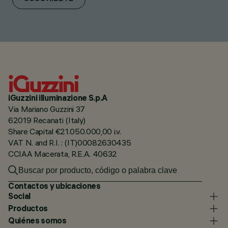
iGuzzini illuminazione S.p.A
Via Mariano Guzzini 37
62019 Recanati (Italy)
Share Capital €21.050.000,00 i.v.
VAT N. and R.I. : (IT)00082630435
CCIAA Macerata, R.E.A. 40632
Contactos y ubicaciones
Social
Productos
Quiénes somos