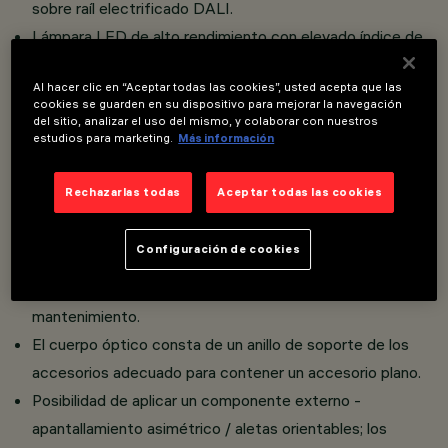
sobre raíl electrificado DALI.
Lámpara LED de alto rendimiento con elevado índice de
reproducción cromática.
Al hacer clic en “Aceptar todas las cookies”, usted acepta que las
Proyector suspendido orientable realizado en aluminio
cookies se guarden en su dispositivo para mejorar la navegación
fundido a presión y material termoplástico.
del sitio, analizar el uso del mismo, y colaborar con nuestros
estudios para marketing.
Más información
Sistema de suspensión con equilibrado mediante doble
cable de acero - L máx. 2000 mm - y sistema de
Rechazarlas todas
Aceptar todas las cookies
regulación. Incorpora bloques mecánicos de orientación.
La rotación y la inclinación se pueden bloquear para
Configuración de cookies
garantizar la precisión de orientación de la emisión
luminosa incluso tras la instalación o durante las fases de
mantenimiento.
El cuerpo óptico consta de un anillo de soporte de los
accesorios adecuado para contener un accesorio plano.
Posibilidad de aplicar un componente externo -
apantallamiento asimétrico / aletas orientables; los