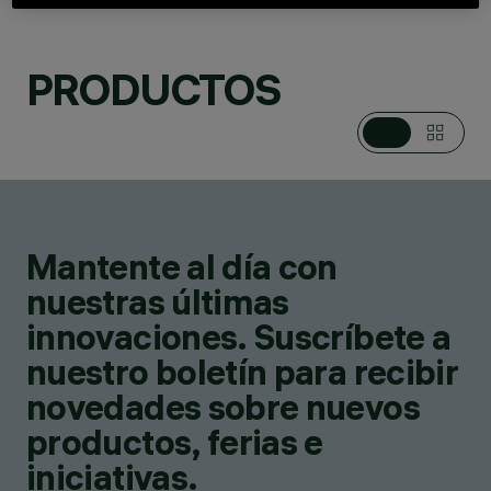
LUMINARIAS DE
SUSPENSIÓN,
LUMINARIAS PARA
PRODUCTOS
RAÍLES TENSIÓN DE
RED, SISTEMAS
LINEALES,
LUMINARIAS DE
TECHO, LUMINARIAS
PARA EMERGENCIA
DESIGN
IGUZZINI
Mantente al día con
PRODUCTOS
116
nuestras últimas
innovaciones. Suscríbete a
nuestro boletín para recibir
novedades sobre nuevos
productos, ferias e
iniciativas.