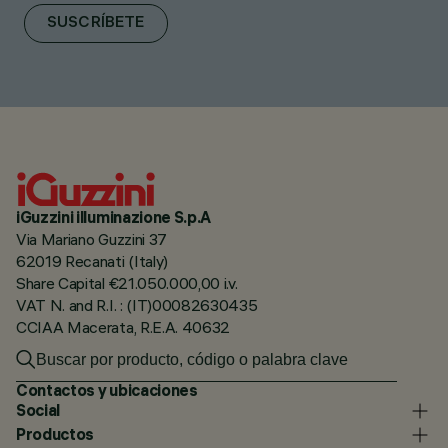
SUSCRÍBETE
iGuzzini illuminazione S.p.A
Via Mariano Guzzini 37
62019 Recanati (Italy)
Share Capital €21.050.000,00 i.v.
VAT N. and R.I. : (IT)00082630435
CCIAA Macerata, R.E.A. 40632
Contactos y ubicaciones
Social
Productos