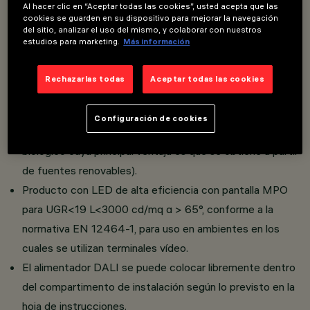
Al hacer clic en “Aceptar todas las cookies”, usted acepta que las
cookies se guarden en su dispositivo para mejorar la navegación
del sitio, analizar el uso del mismo, y colaborar con nuestros
Luminaria 596x596 para instalación en suspensión o
estudios para marketing.
Más información
empotrada sobre rejilla modular - Fuente LED con un
gran índice de reproducción cromático.
Rechazarlas todas
Aceptar todas las cookies
Valores de eficiencia energética altos.
Cuerpo en NFPP (Fibra Natural de Polipropileno)
Configuración de cookies
producida con material Bio-Based (material de origen
biológico cuya principal ventaja es que se obtiene a partir
de fuentes renovables).
Producto con LED de alta eficiencia con pantalla MPO
para UGR<19 L<3000 cd/mq α > 65°, conforme a la
normativa EN 12464-1, para uso en ambientes en los
cuales se utilizan terminales vídeo.
El alimentador DALI se puede colocar libremente dentro
del compartimento de instalación según lo previsto en la
hoja de instrucciones.