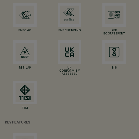
ENEC-03
ENEC PENDING
PEP
ECOPASSPORT
RETILAP
UK
BIS
CONFORMITY
ASSESSED
TISI
KEY FEATURES