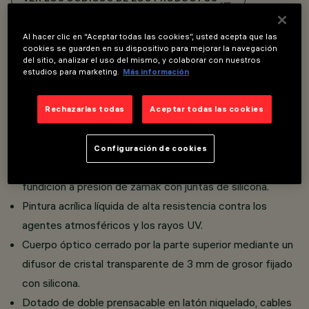
Al hacer clic en “Aceptar todas las cookies”, usted acepta que las
Overview
cookies se guarden en su dispositivo para mejorar la navegación
del sitio, analizar el uso del mismo, y colaborar con nuestros
estudios para marketing.
Más información
Luminaria de luz directa para el uso de fuentes de luz
LED monocromáticas, RGB, RGBW y TW.
Rechazarlas todas
Aceptar todas las cookies
Consta de carcasa con alojamiento lateral para
controladores On/Off, DALI o DMX.
Configuración de cookies
Cuerpo de aluminio extruido y extremos enrasados en
fundición a presión de zamak con juntas de silicona.
Pintura acrílica líquida de alta resistencia contra los
agentes atmosféricos y los rayos UV.
Cuerpo óptico cerrado por la parte superior mediante un
difusor de cristal transparente de 3 mm de grosor fijado
con silicona.
Dotado de doble prensacable en latón niquelado, cables