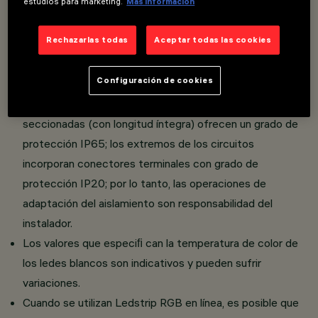
estudios para marketing.
Más información
Overview
Rechazarlas todas
Aceptar todas las cookies
Iluminación lineal con ledes monocromáticos o RGB.
Configuración de cookies
Instalación pared/techo. Seccionable con distancias
entre ejes preﬁ jadas según la versión. Las strips no
seccionadas (con longitud íntegra) ofrecen un grado de
protección IP65; los extremos de los circuitos
incorporan conectores terminales con grado de
protección IP20; por lo tanto, las operaciones de
adaptación del aislamiento son responsabilidad del
instalador.
Los valores que especiﬁ can la temperatura de color de
los ledes blancos son indicativos y pueden sufrir
variaciones.
Cuando se utilizan Ledstrip RGB en línea, es posible que