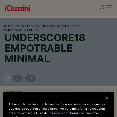
INTERIOR
/
SISTEMAS LINEALES
/
UNDERSCORE
/
EMPOTRABLE MINIMAL
UNDERSCORE18
EMPOTRABLE
MINIMAL
OVERVIEW
Al hacer clic en “Aceptar todas las cookies”, usted acepta que las
VER LOS CÓDIGOS DE LOS PRODUCTOS
cookies se guarden en su dispositivo para mejorar la navegación
del sitio, analizar el uso del mismo, y colaborar con nuestros