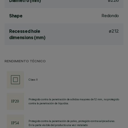
ø226
Diámetro (mm)
Redondo
Shape
ø212
Recessed hole
dimensions (mm)
RENDIMIENTO TÉCNICO
Class II
Protegido contra la penetración de sólidos mayores de 12 mm, no protegido
contra la penetración de líquidos.
Protegido contra la penetración de polvo, protegido contra salpicaduras.
En la parte visible del producto una vez instalado