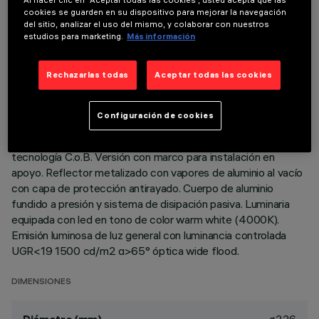
cookies se guarden en su dispositivo para mejorar la navegación
del sitio, analizar el uso del mismo, y colaborar con nuestros
estudios para marketing.
Más información
DATOS TÉCNICOS
Rechazarlas todas
Aceptar todas las cookies
ÚLTIMA ACTUALIZACIÓN: 07/08/2026
Configuración de cookies
DESCRIPCIÓN
Luminaria redonda fija para usar con lámpara LED de
tecnología C.o.B. Versión con marco para instalación en
apoyo. Reflector metalizado con vapores de aluminio al vacío
con capa de protección antirayado. Cuerpo de aluminio
fundido a presión y sistema de disipación pasiva. Luminaria
equipada con led en tono de color warm white (4000K).
Emisión luminosa de luz general con luminancia controlada
UGR<19 1500 cd/m2 α>65° óptica wide flood.
DIMENSIONES