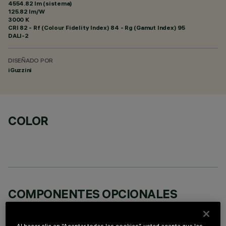
4554.82 lm (sistema)
125.82 lm/W
3000 K
CRI
82
- Rf (Colour Fidelity Index) 84 - Rg (Gamut Index) 95
DALI-2
DISEÑADO POR
iGuzzini
COLOR
COMPONENTES OPCIONALES
Al hacer clic en “Aceptar todas las cookies”, usted acepta que las