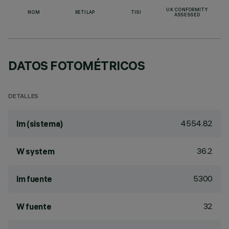
UK CONFORMITY
NOM
RETILAP
TISI
ASSESSED
DATOS FOTOMÉTRICOS
DETALLES
4554.82
lm (sistema)
36.2
W system
5300
lm fuente
32
W fuente