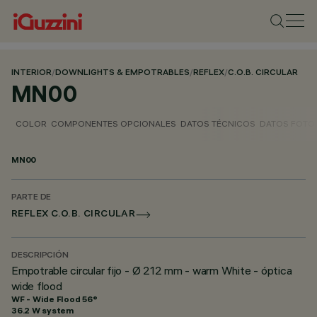
INTERIOR
/
DOWNLIGHTS & EMPOTRABLES
/
REFLEX
/
C.O.B. CIRCULAR
MN00
COLOR
COMPONENTES OPCIONALES
DATOS TÉCNICOS
DATOS FOTO
MN00
PARTE DE
REFLEX C.O.B. CIRCULAR
DESCRIPCIÓN
Empotrable circular fijo - Ø 212 mm - warm White - óptica
wide flood
WF - Wide Flood 56°
36.2 W system