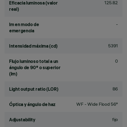
125.82
Eficacia luminosa (valor
real)
-
lm en modo de
emergencia
5391
Intensidad máxima (cd)
0
Flujo luminoso total a un
ángulo de 90° o superior
(lm)
86
Light output ratio (LOR)
WF - Wide Flood 56°
Óptica y ángulo de haz
fijo
Adjustability