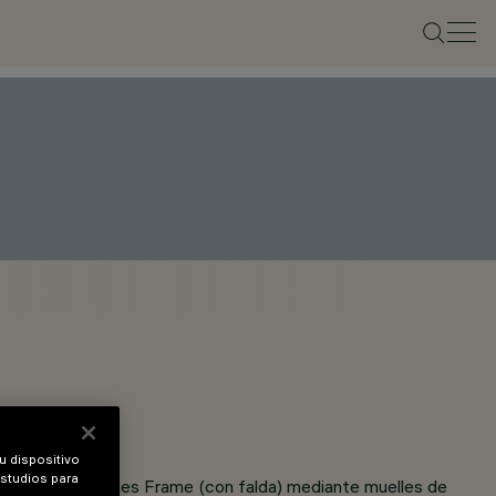
u dispositivo
estudios para
5 mm para versiones Frame (con falda) mediante muelles de