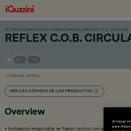
INTERIOR
/
DOWNLIGHTS & EMPOTRABLES
/
REFLEX
/
C.O.B. CIRCULAR
REFLEX C.O.B. CIRCUL
OVERVIEW
DETAILS
VER LOS CÓDIGOS DE LOS PRODUCTOS
Overview
Al hacer cl
para mejora
• Instalación empotrable en falsos techos con un grosor de 1