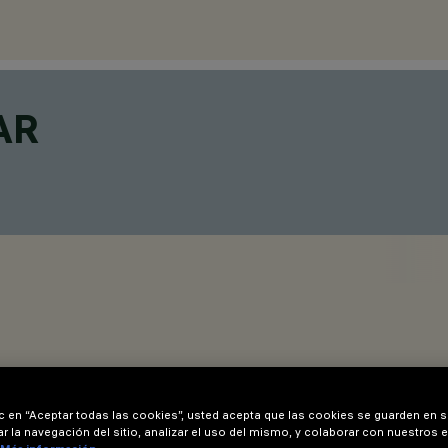
AR
ic en “Aceptar todas las cookies”, usted acepta que las cookies se guarden en s
r la navegación del sitio, analizar el uso del mismo, y colaborar con nuestros 
2,5 mm para versiones Minimal (sin falda perimetral) o de 1 a 2