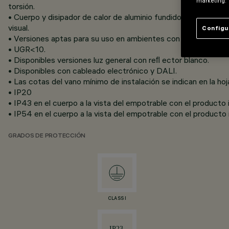
marketing.
torsión.
• Cuerpo y disipador de calor de aluminio fundido a presión y
visual.
Configu
• Versiones aptas para su uso en ambientes con videotermin
• UGR<10.
• Disponibles versiones luz general con reﬂ ector blanco.
• Disponibles con cableado electrónico y DALI.
• Las cotas del vano mínimo de instalación se indican en la hoj
• IP20
• IP43 en el cuerpo a la vista del empotrable con el producto 
• IP54 en el cuerpo a la vista del empotrable con el producto
GRADOS DE PROTECCIÓN
CLASS I