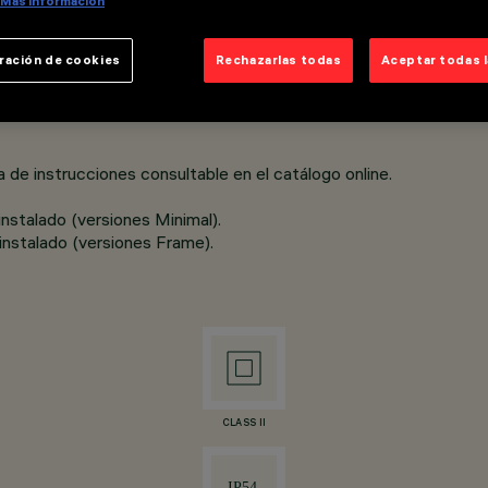
Más información
 extruido. • Reﬂector de material termoplástico metalizado con p
ración de cookies
Rechazarlas todas
Aceptar todas 
ales UGR<19, versiones Super Comfort
a de instrucciones consultable en el catálogo online.
instalado (versiones Minimal).
 instalado (versiones Frame).
CLASS II