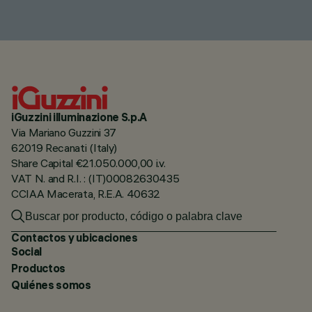
iGuzzini illuminazione S.p.A
Via Mariano Guzzini 37
62019 Recanati (Italy)
Share Capital €21.050.000,00 i.v.
VAT N. and R.I. : (IT)00082630435
CCIAA Macerata, R.E.A. 40632
Contactos y ubicaciones
Social
Productos
Quiénes somos