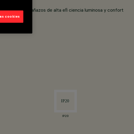
rotección antiarañazos de alta eﬁ ciencia luminosa y confort
las cookies
IP20