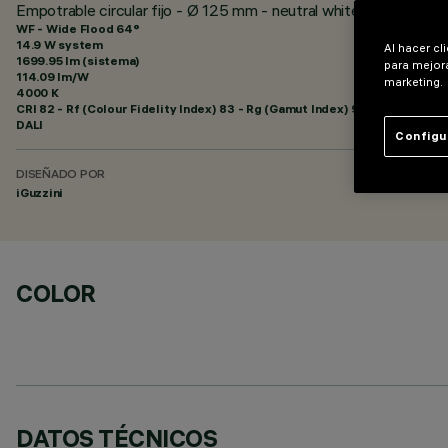
Empotrable circular fijo - Ø 125 mm - neutral white - óptica w
WF - Wide Flood 64°
14.9 W system
Al hacer cl
1699.95 lm (sistema)
para mejora
114.09 lm/W
marketing.
4000 K
CRI
82
- Rf (Colour Fidelity Index) 83 - Rg (Gamut Index) 94
DALI
Configu
DISEÑADO POR
iGuzzini
COLOR
DATOS TÉCNICOS