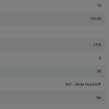
13
114.09
-
1701
0
81
WF - Wide Flood 64°
fijo