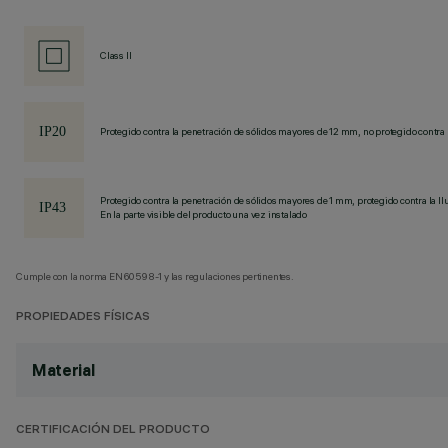
Class II
Protegido contra la penetración de sólidos mayores de 12 mm, no protegido contra 
Protegido contra la penetración de sólidos mayores de 1 mm, protegido contra la llu
En la parte visible del producto una vez instalado
Cumple con la norma EN60598-1 y las regulaciones pertinentes.
PROPIEDADES FÍSICAS
Material
CERTIFICACIÓN DEL PRODUCTO