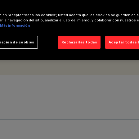
ide flood - UGR<19
ic en “Aceptar todas las cookies”, usted acepta que las cookies se guarden en s
r la navegación del sitio, analizar el uso del mismo, y colaborar con nuestros 
Más información
ración de cookies
Rechazarlas todas
Aceptar todas 