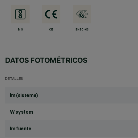
BIS
CE
ENEC-03
DATOS FOTOMÉTRICOS
DETALLES
lm (sistema)
W system
lm fuente