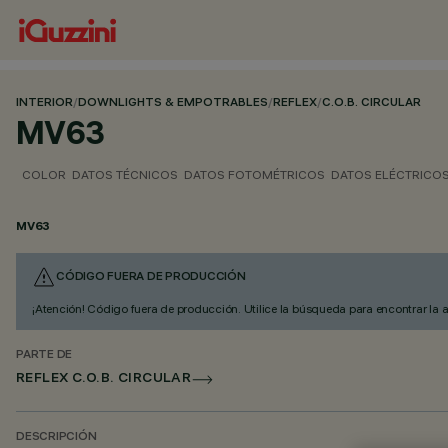
INTERIOR
/
DOWNLIGHTS & EMPOTRABLES
/
REFLEX
/
C.O.B. CIRCULAR
MV63
COLOR
DATOS TÉCNICOS
DATOS FOTOMÉTRICOS
DATOS ELÉCTRICO
MV63
CÓDIGO FUERA DE PRODUCCIÓN
¡Atención! Código fuera de producción. Utilice la búsqueda para encontrar la 
PARTE DE
REFLEX C.O.B. CIRCULAR
DESCRIPCIÓN