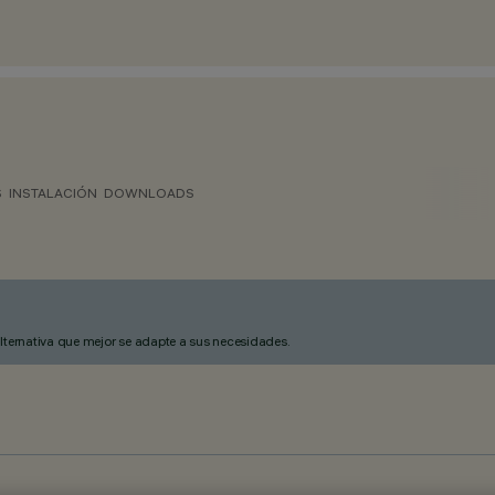
S
INSTALACIÓN
DOWNLOADS
alternativa que mejor se adapte a sus necesidades.