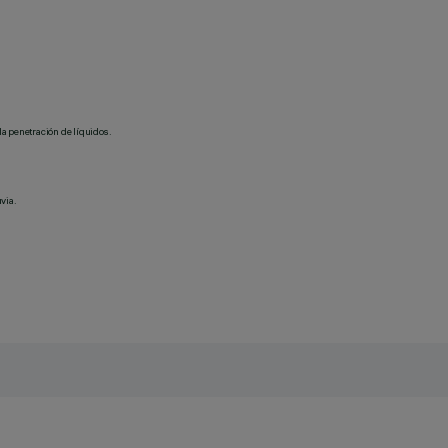
la penetración de líquidos.
via.