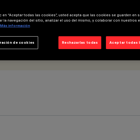
medium - UGR<19
ic en “Aceptar todas las cookies”, usted acepta que las cookies se guarden en s
r la navegación del sitio, analizar el uso del mismo, y colaborar con nuestros 
Más información
ración de cookies
Rechazarlas todas
Aceptar todas 