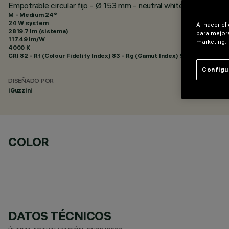
Empotrable circular fijo - Ø 153 mm - neutral white - óptica 
M - Medium 24°
24 W system
Al hacer cl
2819.7 lm (sistema)
para mejora
117.49 lm/W
marketing.
4000 K
CRI
82
- Rf (Colour Fidelity Index) 83 - Rg (Gamut Index) 94
Configu
DISEÑADO POR
iGuzzini
COLOR
DATOS TÉCNICOS