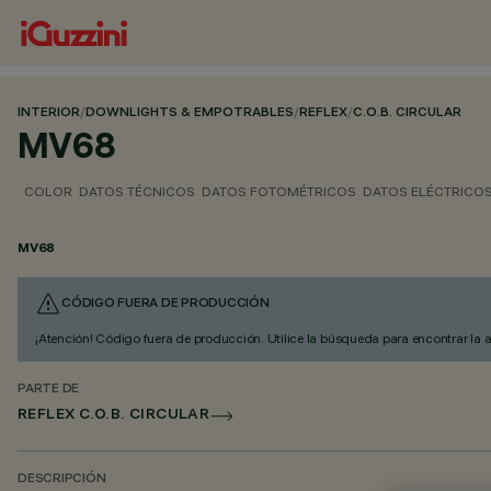
INTERIOR
/
DOWNLIGHTS & EMPOTRABLES
/
REFLEX
/
C.O.B. CIRCULAR
MV68
COLOR
DATOS TÉCNICOS
DATOS FOTOMÉTRICOS
DATOS ELÉCTRICO
MV68
CÓDIGO FUERA DE PRODUCCIÓN
¡Atención! Código fuera de producción. Utilice la búsqueda para encontrar la 
PARTE DE
REFLEX C.O.B. CIRCULAR
DESCRIPCIÓN