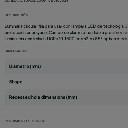
ÚLTIMA ACTUALIZACIÓN: 01/08/2026
DESCRIPCIÓN
Luminaria circular fija para usar con lámpara LED de tecnología C
protección antirayado. Cuerpo de aluminio fundido a presión y si
luminancia controlada UGR<19 1500 cd/m2 α>65° óptica medi
DIMENSIONES
Diámetro (mm)
Shape
Recessed hole dimensions (mm)
RENDIMIENTO TÉCNICO