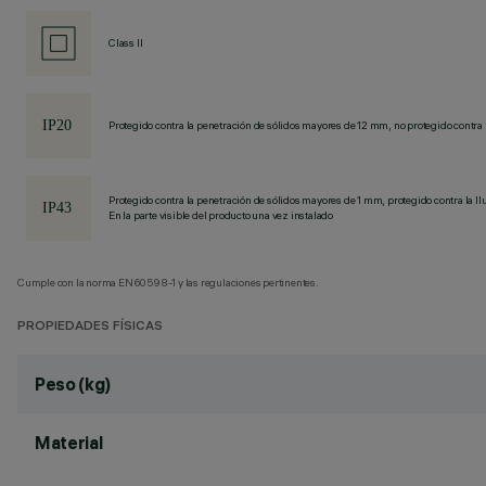
Class II
Protegido contra la penetración de sólidos mayores de 12 mm, no protegido contra 
Protegido contra la penetración de sólidos mayores de 1 mm, protegido contra la llu
En la parte visible del producto una vez instalado
Cumple con la norma EN60598-1 y las regulaciones pertinentes.
PROPIEDADES FÍSICAS
Peso (kg)
Material