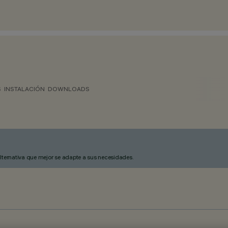
S
INSTALACIÓN
DOWNLOADS
alternativa que mejor se adapte a sus necesidades.