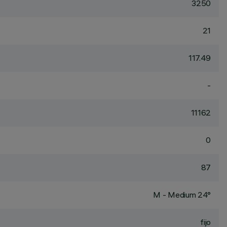
3250
21
117.49
-
11162
0
87
M - Medium 24°
fijo