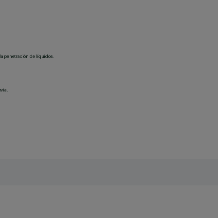
la penetración de líquidos.
via.