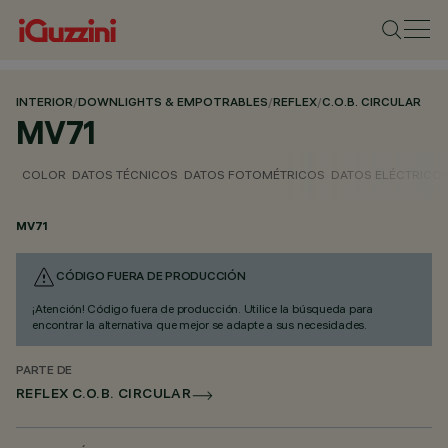
INTERIOR
/
DOWNLIGHTS & EMPOTRABLES
/
REFLEX
/
C.O.B. CIRCULAR
MV71
COLOR
DATOS TÉCNICOS
DATOS FOTOMÉTRICOS
DATOS ELÉCTRICO
MV71
CÓDIGO FUERA DE PRODUCCIÓN
¡Atención! Código fuera de producción. Utilice la búsqueda para
encontrar la alternativa que mejor se adapte a sus necesidades.
PARTE DE
REFLEX C.O.B. CIRCULAR