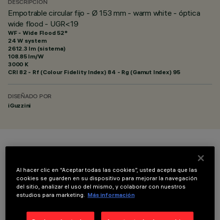
DESCRIPCIÓN
Empotrable circular fijo - Ø 153 mm - warm white - óptica
wide flood - UGR<19
WF - Wide Flood 52°
24 W system
2612.3 lm (sistema)
108.85 lm/W
3000 K
CRI
82
- Rf (Colour Fidelity Index) 84 - Rg (Gamut Index) 95
DISEÑADO POR
iGuzzini
COLOR
Al hacer clic en “Aceptar todas las cookies”, usted acepta que las
cookies se guarden en su dispositivo para mejorar la navegación
del sitio, analizar el uso del mismo, y colaborar con nuestros
estudios para marketing.
Más información