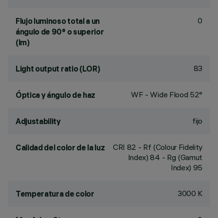
0
Flujo luminoso total a un
ángulo de 90° o superior
(lm)
83
Light output ratio (LOR)
WF - Wide Flood 52°
Óptica y ángulo de haz
fijo
Adjustability
CRI
82
- Rf (Colour Fidelity
Calidad del color de la luz
Index) 84 - Rg (Gamut
Index) 95
3000 K
Temperatura de color