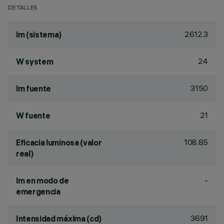
DETALLES
2612.3
lm (sistema)
24
W system
3150
lm fuente
21
W fuente
108.85
Eficacia luminosa (valor
real)
-
lm en modo de
emergencia
3691
Intensidad máxima (cd)