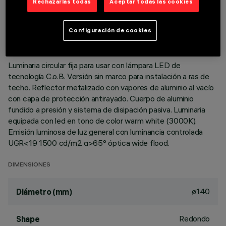
Rechazarlas todas
Aceptar todas las cookies
DATOS TÉCNICOS
ÚLTIMA ACTUALIZACIÓN: 01/08/2026
Configuración de cookies
DESCRIPCIÓN
Luminaria circular fija para usar con lámpara LED de
tecnología C.o.B. Versión sin marco para instalación a ras de
techo. Reflector metalizado con vapores de aluminio al vacío
con capa de protección antirayado. Cuerpo de aluminio
fundido a presión y sistema de disipación pasiva. Luminaria
equipada con led en tono de color warm white (3000K).
Emisión luminosa de luz general con luminancia controlada
UGR<19 1500 cd/m2 α>65° óptica wide flood.
DIMENSIONES
ø140
Diámetro (mm)
Redondo
Shape