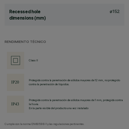
ø152
Recessed hole
dimensions (mm)
RENDIMIENTO TÉCNICO
Class II
Protegido contra la penetración de sólidos mayores de 12 mm, no protegido
contra la penetración de líquidos.
Protegido contra la penetración de sólidos mayores de 1 mm, protegido contra
la lluvia.
En la parte visible del producto una vez instalado
Cumple con la norma EN60598-1 y las regulaciones pertinentes.