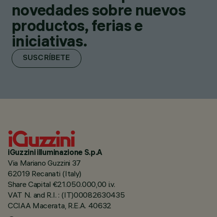
novedades sobre nuevos
productos, ferias e
iniciativas.
SUSCRÍBETE
iGuzzini illuminazione S.p.A
Via Mariano Guzzini 37
62019 Recanati (Italy)
Share Capital €21.050.000,00 i.v.
VAT N. and R.I. : (IT)00082630435
CCIAA Macerata, R.E.A. 40632